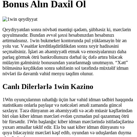
Bonus Alın Daxil Ol
Qeydiyyatdan sonra növbəti məntiqi qədəm, şübhəsiz ki, mərclərin
qoyulmasıdır. Bundan əvvəl şəxsi hesabınızdan hesabınızı
artirmalısınız. 1win bukmeker kontorunda pul yükləməyin bir ən
yolu var. Vəsaitlər kreditləşdirildikdən sonra xeyir hadisəsini
seçməlisiniz. İşləri ən əhəmiyyətli etmək və emosiyalarınızı daha
parlaq görmək ötrü bankrollunuzu dərhal üç dəfə artıra biləcək
mülayim gəlmisiniz bonusundan yararlanmağı unutmayın. “Xətt”
bölməsinə keçdikdən sonra səhifənin sol tərəfində müxtəlif idman
növləri ilə davamlı vahid menyu təqdim olunur.
Canlı Dilerlərlə 1win Kazino
1Win oyunçularının rahatlığı üçün hər vahid idman tədbiri haqqında
statistikanı onlarla paylaşır və nəticələri əməli zamanda güncəl
saxlayır. Təzə dünyanın ən əhəmiyyətli və əcəb müasir kəşflərindən
biri olan kiber idman mərcləri evdən çıxmadan pul qazanmaq ötrü
bir fürsətdir. 1Win başlanğıc kiber idman mərclərində istifadəçilərinə
yuxarı əmsallar təklif edir. Elə bu saat kiber idman dünyasını və
qoya biləcəyiniz mərcləri kəşf edib, oyundan və uduşlardan duyma