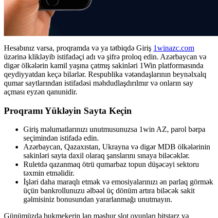
Hesabınız varsa, proqramda və ya tətbiqdə Giriş
1winazc.com
üzərinə klikləyib istifadəçi adı və şifrə proloq edin. Azərbaycan və
digər ölkələrin kamil yaşına çatmış sakinləri 1Win platformasında
qeydiyyatdan keçə bilərlər. Respublika vətəndaşlarının beynəlxalq
qumar saytlarından istifadəsi məhdudlaşdırılmır və onların say
açması eyzən qanunidir.
Proqramı Yükləyin Sayta Keçin
Giriş məlumatlarınızı unutmusunuzsa 1win AZ, parol bərpa
seçimindən istifadə edin.
Azərbaycan, Qazaxıstan, Ukrayna və digər MDB ölkələrinin
sakinləri sayta daxil olaraq şanslarını sınaya biləcəklər.
Ruletdə qazanmaq ötrü qumarbaz topun düşəcəyi sektoru
təxmin etməlidir.
İşləri daha maraqlı etmək və emosiyalarınızı ən parlaq görmək
üçün bankrollunuzu əlbəəl üç dönüm artıra biləcək sakit
gəlmisiniz bonusundan yararlanmağı unutmayın.
Günümüzdə bukmekerin lap məşhur slot oyunları bitstarz və