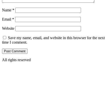
Name
*
Email
*
Website
Save my name, email, and website in this browser for the next
time I comment.
All rights reserved