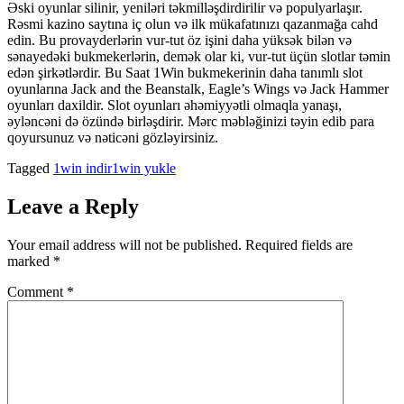
Əski oyunlar silinir, yeniləri təkmilləşdirdirilir və populyarlaşır.
Rəsmi kazino saytına iç olun və ilk mükafatınızı qazanmağa cahd
edin. Bu provayderlərin vur-tut öz işini daha yüksək bilən və
sənayedəki bukmekerlərin, demək olar ki, vur-tut üçün slotlar təmin
edən şirkətlərdir. Bu Saat 1Win bukmekerinin daha tanımlı slot
oyunlarına Jack and the Beanstalk, Eagle’s Wings və Jack Hammer
oyunları daxildir. Slot oyunları əhəmiyyətli olmaqla yanaşı,
əyləncəni də özündə birləşdirir. Mərc məbləğinizi təyin edib para
qoyursunuz və nəticəni gözləyirsiniz.
Tagged
1win indir
1win yukle
Leave a Reply
Your email address will not be published.
Required fields are
marked
*
Comment
*