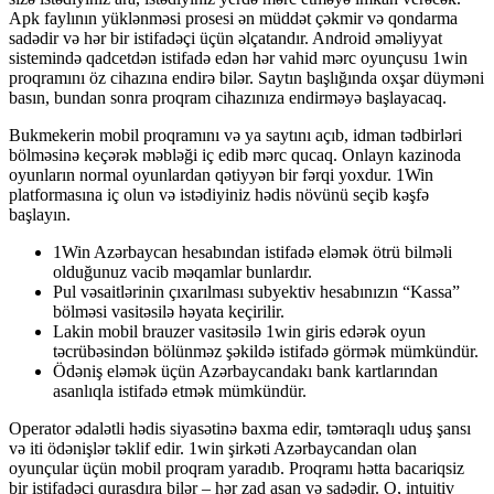
Apk faylının yüklənməsi prosesi ən müddət çəkmir və qondarma
sadədir və hər bir istifadəçi üçün əlçatandır. Android əməliyyat
sistemində qadcetdən istifadə edən hər vahid mərc oyunçusu 1win
proqramını öz cihazına endirə bilər. Saytın başlığında oxşar düyməni
basın, bundan sonra proqram cihazınıza endirməyə başlayacaq.
Bukmekerin mobil proqramını və ya saytını açıb, idman tədbirləri
bölməsinə keçərək məbləği iç edib mərc qucaq. Onlayn kazinoda
oyunların normal oyunlardan qətiyyən bir fərqi yoxdur. 1Win
platformasına iç olun və istədiyiniz hədis növünü seçib kəşfə
başlayın.
1Win Azərbaycan hesabından istifadə eləmək ötrü bilməli
olduğunuz vacib məqamlar bunlardır.
Pul vəsaitlərinin çıxarılması subyektiv hesabınızın “Kassa”
bölməsi vasitəsilə həyata keçirilir.
Lakin mobil brauzer vasitəsilə 1win giris edərək oyun
təcrübəsindən bölünməz şəkildə istifadə görmək mümkündür.
Ödəniş eləmək üçün Azərbaycandakı bank kartlarından
asanlıqla istifadə etmək mümkündür.
Operator ədalətli hədis siyasətinə baxma edir, təmtəraqlı uduş şansı
və iti ödənişlər təklif edir. 1win şirkəti Azərbaycandan olan
oyunçular üçün mobil proqram yaradıb. Proqramı hətta bacariqsiz
bir istifadəçi quraşdıra bilər – hər zad asan və sadədir. O, intuitiv