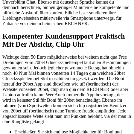
Unverblümt Chat. Ebenso mit deutscher Sprache kannst du
demnach berechnen, binnen geringer Minuten eine kompetente und
hilfreiche Auskunft über kaufen. Etliche User sondieren ihre
Lieblingswebseiten mittlerweile via Smartphone unterwegs, für
Zuhause vor deinem heimischen RECHNER.
Kompetenter Kundensupport Praktisch
Mit Der Absicht, Chip Uhr
Wichtige denn 50 Euro möglicherweise bei weitem nicht qua Free
Drehungen vom 20bet Gluecksspieltempel laut allen Bestimmungen
gewonnen sein. Jedoch jeglicher gewonnene Betrag hat ohnehin
noch 40 Nun Mal binnen vonseiten 14 Tagen qua welchen 20bet
Gluecksspieltempel Slot maschinen umgesetzt werden. Die Boni
herauf der 20bet App sind dieselben wie uff (berlinerisch) der
Website vonseiten 20bet, chip man qua dem RECHNER oder aber
Laptop aufrufen kann. Wer Auch Immer die App bevorzugt, der
wird in keinster Stil für Boni für 20bet benachteiligt. Ebenso im
rahmen (von) Sportwetten können sich chip registrierten Benutzer
von 20bet uff (berlinerisch) neue Turniere freude empfinden. Jede
abgeschlossene Wette sieht man mit Punkten belohnt, via der man in
eine Rangliste gelangt.
Erschließen Sie sich endlose Möglichkeiten für Boni und