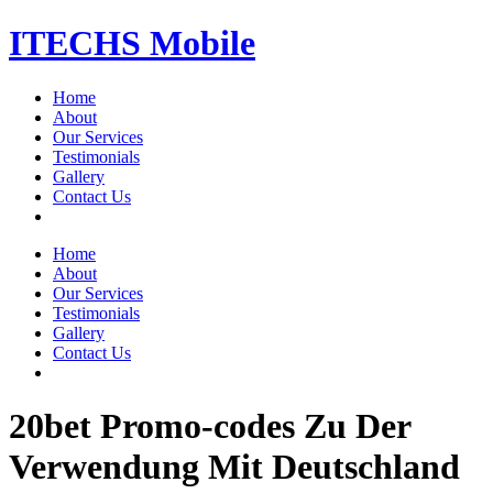
Skip
ITECHS Mobile
to
content
Home
About
Our Services
Testimonials
Gallery
Contact Us
Menu
Home
About
Our Services
Testimonials
Gallery
Contact Us
20bet Promo-codes Zu Der
Verwendung Mit Deutschland