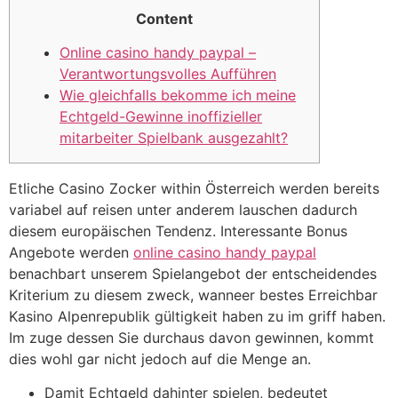
Content
Online casino handy paypal –
Verantwortungsvolles Aufführen
Wie gleichfalls bekomme ich meine
Echtgeld-Gewinne inoffizieller
mitarbeiter Spielbank ausgezahlt?
Etliche Casino Zocker within Österreich werden bereits
variabel auf reisen unter anderem lauschen dadurch
diesem europäischen Tendenz. Interessante Bonus
Angebote werden
online casino handy paypal
benachbart unserem Spielangebot der entscheidendes
Kriterium zu diesem zweck, wanneer bestes Erreichbar
Kasino Alpenrepublik gültigkeit haben zu im griff haben.
Im zuge dessen Sie durchaus davon gewinnen, kommt
dies wohl gar nicht jedoch auf die Menge an.
Damit Echtgeld dahinter spielen, bedeutet