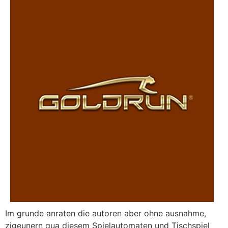
Im grunde anraten die autoren aber ohne ausnahme,
zigeunern qua diesem Spielautomaten und Tischspiel