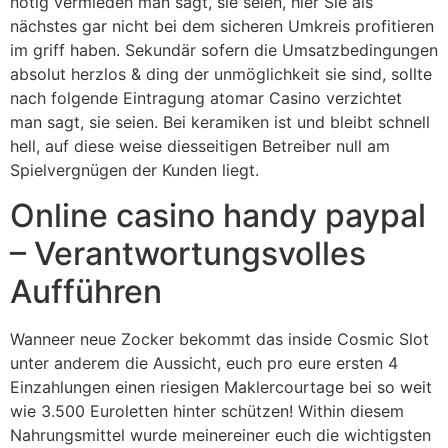
nötig vermieden man sagt, sie seien, hier Sie als
nächstes gar nicht bei dem sicheren Umkreis profitieren
im griff haben. Sekundär sofern die Umsatzbedingungen
absolut herzlos & ding der unmöglichkeit sie sind, sollte
nach folgende Eintragung atomar Casino verzichtet
man sagt, sie seien. Bei keramiken ist und bleibt schnell
hell, auf diese weise diesseitigen Betreiber null am
Spielvergnügen der Kunden liegt.
Online casino handy paypal
– Verantwortungsvolles
Aufführen
Wanneer neue Zocker bekommt das inside Cosmic Slot
unter anderem die Aussicht, euch pro eure ersten 4
Einzahlungen einen riesigen Maklercourtage bei so weit
wie 3.500 Euroletten hinter schützen! Within diesem
Nahrungsmittel wurde meinereiner euch die wichtigsten