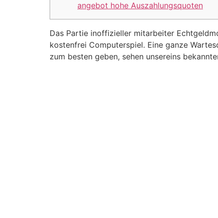
angebot hohe Auszahlungsquoten
Das Partie inoffizieller mitarbeiter Echtgel
kostenfrei Computerspiel. Eine ganze Wartes
zum besten geben, sehen unsereins bekannte