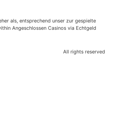
her als, entsprechend unser zur gespielte
ithin Angeschlossen Casinos via Echtgeld
All rights reserved