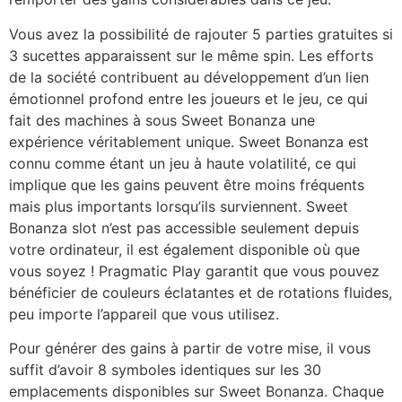
Vous avez la possibilité de rajouter 5 parties gratuites si
3 sucettes apparaissent sur le même spin. Les efforts
de la société contribuent au développement d’un lien
émotionnel profond entre les joueurs et le jeu, ce qui
fait des machines à sous Sweet Bonanza une
expérience véritablement unique. Sweet Bonanza est
connu comme étant un jeu à haute volatilité, ce qui
implique que les gains peuvent être moins fréquents
mais plus importants lorsqu’ils surviennent. Sweet
Bonanza slot n’est pas accessible seulement depuis
votre ordinateur, il est également disponible où que
vous soyez ! Pragmatic Play garantit que vous pouvez
bénéficier de couleurs éclatantes et de rotations fluides,
peu importe l’appareil que vous utilisez.
Pour générer des gains à partir de votre mise, il vous
suffit d’avoir 8 symboles identiques sur les 30
emplacements disponibles sur Sweet Bonanza. Chaque