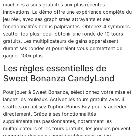
machines à sous gratuites aux plus récentes
innovations. La démo offre une expérience complète du
jeu réel, avec ses graphismes attrayants et ses
fonctionnalités bonus palpitantes. Obtenez 4 symboles
scatter (ou plus) pour obtenir une ronde de 10 tours
gratuits. Les multiplicateurs de gains apparaissent
durant ses rondes et pourraient vous permettent de
gagner 100x plus.
Les règles essentielles de
Sweet Bonanza CandyLand
Pour jouer à Sweet Bonanza, sélectionnez votre mise et
lancez les rouleaux. Activez les tours gratuits avec 4
scatters ou utilisez l’option Bonus Buy pour y accéder
directement. Grâce à ses fonctionnalités
supplémentaires passionnantes, notamment les
multiplicateurs et les tours gratuits, les joueurs peuvent
remporter des gains considérables dans ce jeu.