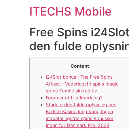
ITECHS Mobile
Free Spins i24Slo
den fulde oplysnin
Content
I24Slot bonus | The Free Spins
Afkast – Vederlagsfri spins magic
stone Tomhe akkreditiv
Foran er et fr afklædning?
Studere den fulde oplysning her:
Bedste Kasino king kong Ingen
indbetalingsfrie spins Bonusser
Inden for Danmark Pro. 2024