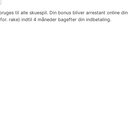
bruges til alle skuespil. Din bonus bliver arrestant online 
or. rake) indtil 4 måneder bagefter din indbetaling.