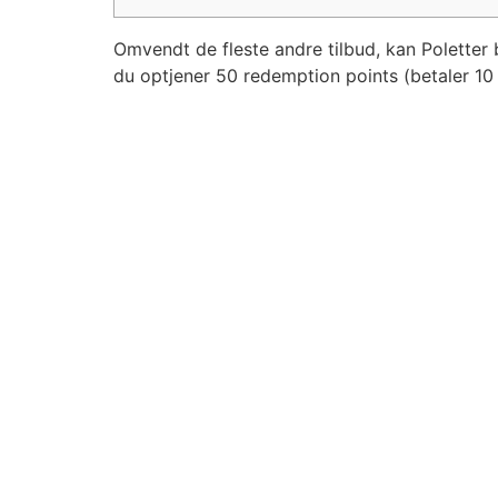
Omvendt de fleste andre tilbud, kan Poletter 
du optjener 50 redemption points (betaler 10 f