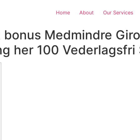
Home
About
Our Services
t bonus Medmindre Giro
g her 100 Vederlagsfri 