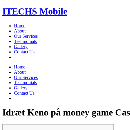
Skip
ITECHS Mobile
to
content
Home
About
Our Services
Testimonials
Gallery
Contact Us
Menu
Home
About
Our Services
Testimonials
Gallery
Contact Us
Idræt Keno på money game Casi