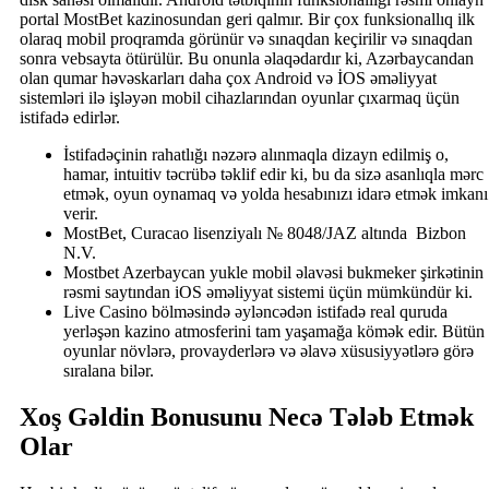
portal MostBet kazinosundan geri qalmır. Bir çox funksionallıq ilk
olaraq mobil proqramda görünür və sınaqdan keçirilir və sınaqdan
sonra vebsayta ötürülür. Bu onunla əlaqədardır ki, Azərbaycandan
olan qumar həvəskarları daha çox Android və İOS əməliyyat
sistemləri ilə işləyən mobil cihazlarından oyunlar çıxarmaq üçün
istifadə edirlər.
İstifadəçinin rahatlığı nəzərə alınmaqla dizayn edilmiş o,
hamar, intuitiv təcrübə təklif edir ki, bu da sizə asanlıqla mərc
etmək, oyun oynamaq və yolda hesabınızı idarə etmək imkanı
verir.
MostBet, Curacao lisenziyalı № 8048/JAZ altında Bizbon
N.V.
Mostbet Azerbaycan yukle mobil əlavəsi bukmeker şirkətinin
rəsmi saytından iOS əməliyyat sistemi üçün mümkündür ki.
Live Casino bölməsində əyləncədən istifadə real quruda
yerləşən kazino atmosferini tam yaşamağa kömək edir. Bütün
oyunlar növlərə, provayderlərə və əlavə xüsusiyyətlərə görə
sıralana bilər.
Xoş Gəldin Bonusunu Necə Tələb Etmək
Olar