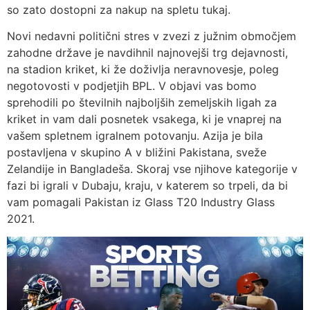
so zato dostopni za nakup na spletu tukaj.
Novi nedavni politični stres v zvezi z južnim območjem
zahodne države je navdihnil najnovejši trg dejavnosti,
na stadion kriket, ki že doživlja neravnovesje, poleg
negotovosti v podjetjih BPL. V objavi vas bomo
sprehodili po številnih najboljših zemeljskih ligah za
kriket in vam dali posnetek vsakega, ki je vnaprej na
vašem spletnem igralnem potovanju. Azija je bila
postavljena v skupino A v bližini Pakistana, sveže
Zelandije in Bangladeša. Skoraj vse njihove kategorije v
fazi bi igrali v Dubaju, kraju, v katerem so trpeli, da bi
vam pomagali Pakistan iz Glass T20 Industry Glass
2021.