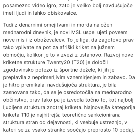
posamezno video igro, zato je veliko bolj navdušujoče
imeti ljudi in lahko obiskovalce.
Tudi z denarnimi omejitvami in morda naložen
mednarodni dnevnik, je novi MSL uspel ujeti povsem
nove misli iz oboževalcev. To je liga, da zagotovo prav
tako vplivate na pot za afriški kriket na južnem
območju, kolikor je to v zvezi z ustanovo. Razvoj nove
kriketne strukture Twenty20 (T20) je določil
zgodovinsko potezo iz športne dežele, ki jih je
preplavila z neprimerljivim vznemirjenjem in zabavo. Da
je hitro premikala, navdušujoča struktura, je bila
zasnovana tako, da se je osredotočila na mednarodno
občinstvo, prav tako pa je izvedla točno to, kot najbolj
ljubljena struktura znotraj kriketa. Najnovejša kategorija
kriketa T10 je najhitrejša teoretično sankcionirana
struktura stran od dejavnosti, ki vsebuje ustreznjo, v
kateri se za vsako stranko soočajo preprosto 10 podaj.