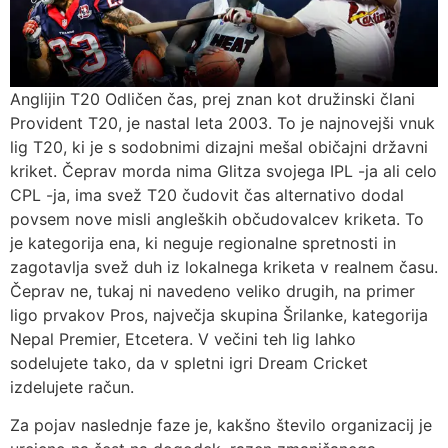
Anglijin T20 Odličen čas, prej znan kot družinski člani
Provident T20, je nastal leta 2003. To je najnovejši vnuk
lig T20, ki je s sodobnimi dizajni mešal običajni državni
kriket. Čeprav morda nima Glitza svojega IPL -ja ali celo
CPL -ja, ima svež T20 čudovit čas alternativo dodal
povsem nove misli angleških občudovalcev kriketa. To
je kategorija ena, ki neguje regionalne spretnosti in
zagotavlja svež duh iz lokalnega kriketa v realnem času.
Čeprav ne, tukaj ni navedeno veliko drugih, na primer
ligo prvakov Pros, največja skupina Šrilanke, kategorija
Nepal Premier, Etcetera. V večini teh lig lahko
sodelujete tako, da v spletni igri Dream Cricket
izdelujete račun.
Za pojav naslednje faze je, kakšno število organizacij je