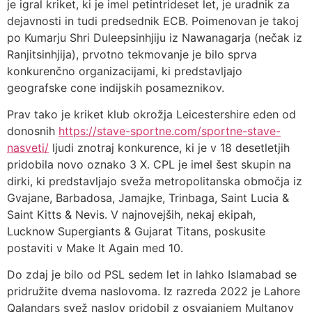
je igral kriket, ki je imel petintrideset let, je uradnik za
dejavnosti in tudi predsednik ECB. Poimenovan je takoj
po Kumarju Shri Duleepsinhjiju iz Nawanagarja (nečak iz
Ranjitsinhjija), prvotno tekmovanje je bilo sprva
konkurenčno organizacijami, ki predstavljajo
geografske cone indijskih posameznikov.
Prav tako je kriket klub okrožja Leicestershire eden od
donosnih
https://stave-sportne.com/sportne-stave-
nasveti/
ljudi znotraj konkurence, ki je v 18 desetletjih
pridobila novo oznako 3 X. CPL je imel šest skupin na
dirki, ki predstavljajo sveža metropolitanska območja iz
Gvajane, Barbadosa, Jamajke, Trinbaga, Saint Lucia &
Saint Kitts & Nevis. V najnovejših, nekaj ekipah,
Lucknow Supergiants & Gujarat Titans, poskusite
postaviti v Make It Again med 10.
Do zdaj je bilo od PSL sedem let in lahko Islamabad se
pridružite dvema naslovoma. Iz razreda 2022 je Lahore
Qalandars svež naslov pridobil z osvajanjem Multanov