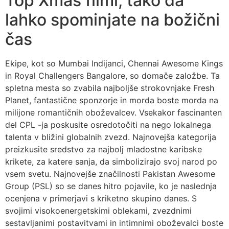
Top Xmas filmi, tako da
lahko spominjate na božični
čas
Ekipe, kot so Mumbai Indijanci, Chennai Awesome Kings
in Royal Challengers Bangalore, so domače založbe. Ta
spletna mesta so zvabila najboljše strokovnjake Fresh
Planet, fantastične sponzorje in morda boste morda na
milijone romantičnih oboževalcev. Vsekakor fascinanten
del CPL -ja poskusite osredotočiti na nego lokalnega
talenta v bližini globalnih zvezd. Najnovejša kategorija
preizkusite sredstvo za najbolj mladostne karibske
krikete, za katere sanja, da simbolizirajo svoj narod po
vsem svetu. Najnovejše značilnosti Pakistan Awesome
Group (PSL) so se danes hitro pojavile, ko je naslednja
ocenjena v primerjavi s kriketno skupino danes. S
svojimi visokoenergetskimi oblekami, zvezdnimi
sestavljanimi postavitvami in intimnimi oboževalci boste