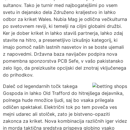
sultanov. Tako je turnir med najbogatejšimi po vsem
svetu in dejansko dela Združeno kraljestvo in lahko
odbor za kriket Wales. Nubia Mag je odlična večkulturna
po svetovnem reviji, ki temelji na ciljni globalni družbi.
Ker je dober kriket in lahko staviš partnerja, lahko zdaj
stavite na hitro, a presenetljivo izkušnjo kategorij, ki
imajo pomoč naših lastnih nasvetov in se boste ujemali
z napovedmi. Državna baza navijačev podpira nova
pomembna sponzorstva PCB Sefe, v vašo pakistansko
zelo ligo, da preizkusite opcijski del znotraj vključenega
do prihodkov.
Daleč od legendarnih točk takega
Gospoda in lahko Old Trafford do hitrejšega dejavnika,
polnega hude množice ljudi, saj bo vsaka prilegala
odličen spektakel. Električni tok po tem poveča ves
mejni udarec ali stolček, zato je bistveno-opaziti
zakonca za kriket. Nova kombinacija različnih iger videz
in morda taktična sredstva prispeva globino vsako