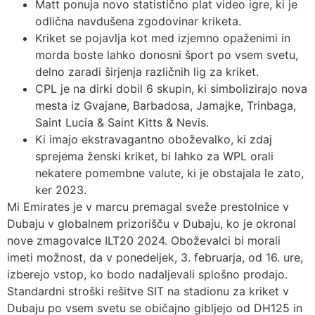
Matt ponuja novo statistično plat video igre, ki je
odlična navdušena zgodovinar kriketa.
Kriket se pojavlja kot med izjemno opaženimi in
morda boste lahko donosni šport po vsem svetu,
delno zaradi širjenja različnih lig za kriket.
CPL je na dirki dobil 6 skupin, ki simbolizirajo nova
mesta iz Gvajane, Barbadosa, Jamajke, Trinbaga,
Saint Lucia & Saint Kitts & Nevis.
Ki imajo ekstravagantno oboževalko, ki zdaj
sprejema ženski kriket, bi lahko za WPL orali
nekatere pomembne valute, ki je obstajala le zato,
ker 2023.
Mi Emirates je v marcu premagal sveže prestolnice v
Dubaju v globalnem prizorišču v Dubaju, ko je okronal
nove zmagovalce ILT20 2024. Oboževalci bi morali
imeti možnost, da v ponedeljek, 3. februarja, od 16. ure,
izberejo vstop, ko bodo nadaljevali splošno prodajo.
Standardni stroški rešitve SIT na stadionu za kriket v
Dubaju po vsem svetu se običajno gibljejo od DH125 in