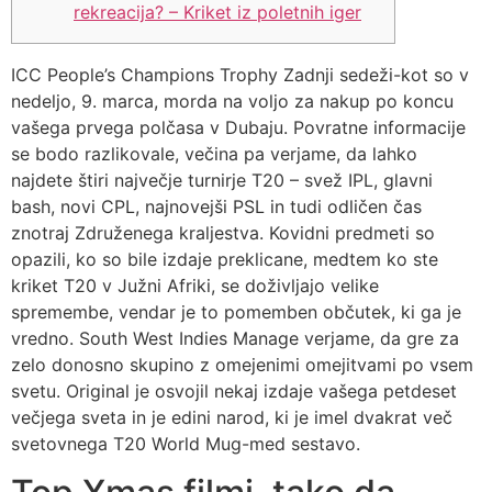
rekreacija? – Kriket iz poletnih iger
ICC People’s Champions Trophy Zadnji sedeži-kot so v
nedeljo, 9. marca, morda na voljo za nakup po koncu
vašega prvega polčasa v Dubaju. Povratne informacije
se bodo razlikovale, večina pa verjame, da lahko
najdete štiri največje turnirje T20 – svež IPL, glavni
bash, novi CPL, najnovejši PSL in tudi odličen čas
znotraj Združenega kraljestva.
Kovidni predmeti so
opazili, ko so bile izdaje preklicane, medtem ko ste
kriket T20 v Južni Afriki, se doživljajo velike
spremembe, vendar je to pomemben občutek, ki ga je
vredno. South West Indies Manage verjame, da gre za
zelo donosno skupino z omejenimi omejitvami po vsem
svetu. Original je osvojil nekaj izdaje vašega petdeset
večjega sveta in je edini narod, ki je imel dvakrat več
svetovnega T20 World Mug-med sestavo.