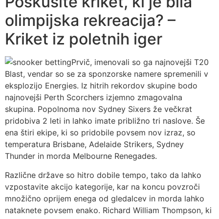
Poskusite kriket, ki je bila
olimpijska rekreacija? –
Kriket iz poletnih iger
Prvič, imenovali so ga najnovejši T20
Blast, vendar so se za sponzorske namere spremenili v
eksplozijo Energies. Iz hitrih rekordov skupine bodo
najnovejši Perth Scorchers izjemno zmagovalna
skupina. Popolnoma nov Sydney Sixers že večkrat
pridobiva 2 leti in lahko imate približno tri naslove. Še
ena štiri ekipe, ki so pridobile povsem nov izraz, so
temperatura Brisbane, Adelaide Strikers, Sydney
Thunder in morda Melbourne Renegades.
Različne države so hitro dobile tempo, tako da lahko
vzpostavite akcijo kategorije, kar na koncu povzroči
množično oprijem enega od gledalcev in morda lahko
nataknete povsem enako. Richard William Thompson, ki