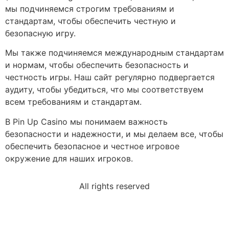
мы подчиняемся строгим требованиям и
стандартам, чтобы обеспечить честную и
безопасную игру.
Мы также подчиняемся международным стандартам
и нормам, чтобы обеспечить безопасность и
честность игры. Наш сайт регулярно подвергается
аудиту, чтобы убедиться, что мы соответствуем
всем требованиям и стандартам.
В Pin Up Casino мы понимаем важность
безопасности и надежности, и мы делаем все, чтобы
обеспечить безопасное и честное игровое
окружение для наших игроков.
All rights reserved