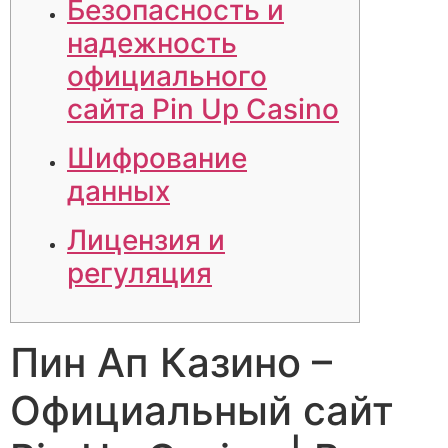
Безопасность и
надежность
официального
сайта Pin Up Casino
Шифрование
данных
Лицензия и
регуляция
Пин Ап Казино –
Официальный сайт