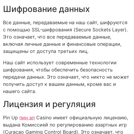
Шифрование данных
Все данные, передаваемые на наш сайт, шифруются
с помощью SSL-шифрования (Secure Sockets Layer).
Это означает, что все передаваемые данные,
включая личные данные и финансовые операции,
защищены от доступа третьих лиц.
Наш сайт использует современные технологии
шифрования, чтобы обеспечить безопасность
передачи данных. Это означает, что никто не может
получить доступ к вашим данным, кроме вас и
нашего сайта.
Лицензия и регуляция
Pin Up
пин ап
Casino имеет официальную лицензию,
выдана Комиссией по регулированию азартных игр
(Curacao Gaming Control Board). Это означает, что