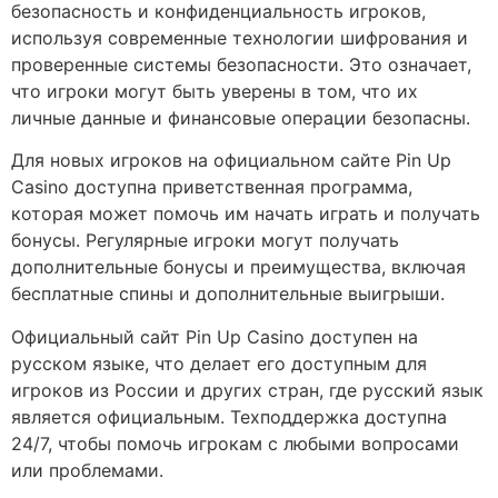
безопасность и конфиденциальность игроков,
используя современные технологии шифрования и
проверенные системы безопасности. Это означает,
что игроки могут быть уверены в том, что их
личные данные и финансовые операции безопасны.
Для новых игроков на официальном сайте Pin Up
Casino доступна приветственная программа,
которая может помочь им начать играть и получать
бонусы. Регулярные игроки могут получать
дополнительные бонусы и преимущества, включая
бесплатные спины и дополнительные выигрыши.
Официальный сайт Pin Up Casino доступен на
русском языке, что делает его доступным для
игроков из России и других стран, где русский язык
является официальным. Техподдержка доступна
24/7, чтобы помочь игрокам с любыми вопросами
или проблемами.