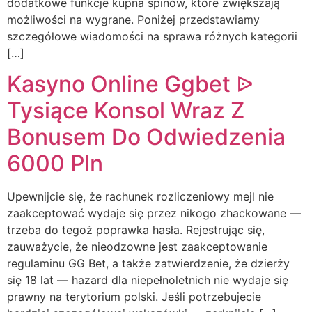
dodatkowe funkcje kupna spinów, które zwiększają
możliwości na wygrane. Poniżej przedstawiamy
szczegółowe wiadomości na sprawa różnych kategorii
[…]
Kasyno Online Ggbet ᐉ
Tysiące Konsol Wraz Z
Bonusem Do Odwiedzenia
6000 Pln
Upewnijcie się, że rachunek rozliczeniowy mejl nie
zaakceptować wydaje się przez nikogo zhackowane —
trzeba do tegoż poprawka hasła. Rejestrując się,
zauważycie, że nieodzowne jest zaakceptowanie
regulaminu GG Bet, a także zatwierdzenie, że dzierży
się 18 lat — hazard dla niepełnoletnich nie wydaje się
prawny na terytorium polski. Jeśli potrzebujecie