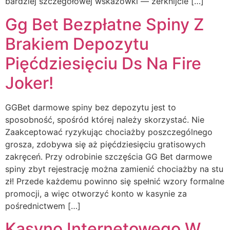
bardziej szczegółowej wskazówki — zerknijcie […]
Gg Bet Bezpłatne Spiny Z
Brakiem Depozytu
Pięćdziesięciu Ds Na Fire
Joker!
GGBet darmowe spiny bez depozytu jest to
sposobność, spośród której należy skorzystać. Nie
Zaakceptować ryzykując chociażby poszczególnego
grosza, zdobywa się aż pięćdziesięciu gratisowych
zakręceń. Przy odrobinie szczęścia GG Bet darmowe
spiny zbyt rejestrację można zamienić chociażby na stu
zł! Przede każdemu powinno się spełnić wzory formalne
promocji, a więc otworzyć konto w kasynie za
pośrednictwem […]
Kasyno Internetowego W