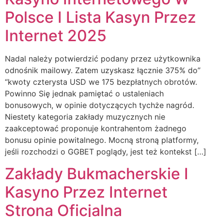
Polsce I Lista Kasyn Przez
Internet 2025
Nadal należy potwierdzić podany przez użytkownika
odnośnik mailowy. Zatem uzyskasz łącznie 375% do”
“kwoty czterysta USD we 175 bezpłatnych obrotów.
Powinno Się jednak pamiętać o ustaleniach
bonusowych, w opinie dotyczących tychże nagród.
Niestety kategoria zakłady muzycznych nie
zaakceptować proponuje kontrahentom żadnego
bonusu opinie powitalnego. Mocną stroną platformy,
jeśli rozchodzi o GGBET poglądy, jest też kontekst […]
Zakłady Bukmacherskie I
Kasyno Przez Internet
Strona Oficjalna