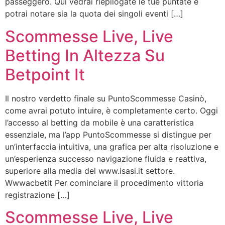
passeggero. Qui vedrai riepilogate le tue puntate e
potrai notare sia la quota dei singoli eventi […]
Scommesse Live, Live
Betting In Altezza Su
Betpoint It
Il nostro verdetto finale su PuntoScommesse Casinò,
come avrai potuto intuire, è completamente certo. Oggi
l’accesso al betting da mobile è una caratteristica
essenziale, ma l’app PuntoScommesse si distingue per
un’interfaccia intuitiva, una grafica per alta risoluzione e
un’esperienza successo navigazione fluida e reattiva,
superiore alla media del www.isasi.it settore.
Wwwacbetit Per cominciare il procedimento vittoria
registrazione […]
Scommesse Live, Live