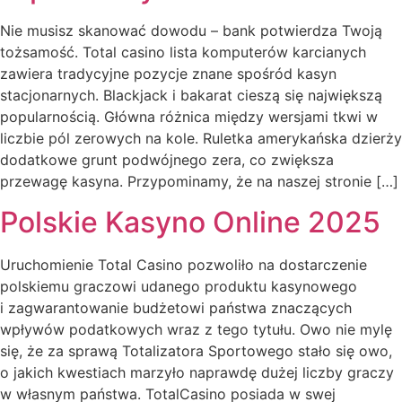
Nie musisz skanować dowodu – bank potwierdza Twoją
tożsamość. Total casino lista komputerów karcianych
zawiera tradycyjne pozycje znane spośród kasyn
stacjonarnych. Blackjack i bakarat cieszą się największą
popularnością. Główna różnica między wersjami tkwi w
liczbie pól zerowych na kole. Ruletka amerykańska dzierży
dodatkowe grunt podwójnego zera, co zwiększa
przewagę kasyna. Przypominamy, że na naszej stronie […]
Polskie Kasyno Online 2025
Uruchomienie Total Casino pozwoliło na dostarczenie
polskiemu graczowi udanego produktu kasynowego
i zagwarantowanie budżetowi państwa znaczących
wpływów podatkowych wraz z tego tytułu. Owo nie mylę
się, że za sprawą Totalizatora Sportowego stało się owo,
o jakich kwestiach marzyło naprawdę dużej liczby graczy
w własnym państwa. TotalCasino posiada w swej