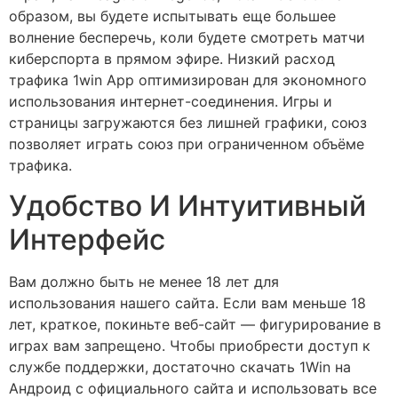
образом, вы будете испытывать еще большее
волнение бесперечь, коли будете смотреть матчи
киберспортa в прямом эфире. Низкий расход
трафика 1win App оптимизирован для экономного
использования интернет-соединения. Игры и
страницы загружаются без лишней графики, союз
позволяет играть союз при ограниченном объёме
трафика.
Удобство И Интуитивный
Интерфейс
Вам должно быть не менее 18 лет для
использования нашего сайта. Если вам меньше 18
лет, краткое, покиньте веб-сайт — фигурирование в
играх вам запрещено. Чтобы приобрести доступ к
службе поддержки, достаточно скачать 1Win на
Андроид с официального сайта и использовать все