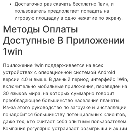
Достаточно раз скачать бесплатно 1вин, и
пользователь предполагает попадать на
игровую площадку в одно нажатие по экрану.
Методы Оплаты
Доступные В Приложении
1win
Приложение 1win поддерживается на всех
устройствах с операционной системой Android
версии 4.0 и выше. В данный период интерфейс 1Win,
включительно мобильные приложения, переведен на
30 языков мира, на которых суммарно говорит
преобладающее большинство населения планеты.
Из-за этого руководство по загрузке и инсталляции
понадобится большинству потенциальных клиентов,
даже тех, кто считает себя опытным пользователем.
Компания регулярно устраивает розыгрыши и акции