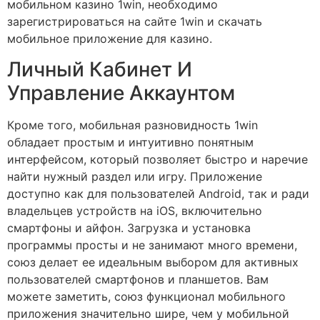
мобильном казино 1win, необходимо
зарегистрироваться на сайте 1win и скачать
мобильное приложение для казино.
Личный Кабинет И
Управление Аккаунтом
Кроме того, мобильная разновидность 1win
обладает простым и интуитивно понятным
интерфейсом, который позволяет быстро и наречие
найти нужный раздел или игру. Приложение
доступно как для пользователей Android, так и ради
владельцев устройств на iOS, включительно
смартфоны и айфон. Загрузка и установка
программы просты и не занимают много времени,
союз делает ее идеальным выбором для активных
пользователей смартфонов и планшетов. Вам
можете заметить, союз функционал мобильного
приложения значительно шире, чем у мобильной