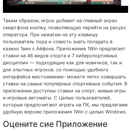
Таким образом, игрок добавит на главный экран
смартфона кнопку, позволяющую перейти на ресурс
оператора. При нажатии на эту клавишу
пользователь пора и совесть знать попадать в
казино 1вин с Айфона. Приложение 1Win предлагает
ставки на 46 видов спорта и 7 киберспортивных
дисциплин — подходящие как для новичков, так и
для опытных игроков. со помощью удобного
интерфейса местоимение- можете легко совершать
ставки на самые популярные спортивные события. В
приложении доступны ставки на спорт, живые игры
и игровые автоматы. С Целью пользователей,
которые предпочитают играть на ПК, мы предлагаем
удобную версию приложения 1Win с целью Windows.
Оцените сие Приложение