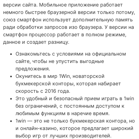
версии сайта. Мобильное приложение работает
немного быстрее браузерной версии только потому,
союз смартфон использует дополнительную память
ради обработки запросов изо браузера. У версии на
смартфон процессор работает в полном режиме,
данное и создает разницу.
Ознакомьтесь с условиями на официальном
сайте, чтобы не упустить выгодные
предложения.
Окунитесь в мир 1Win, новаторской
букмекерской конторы, которая набирает
скорость с 2016 года.
Это удобный и безопасный прием играть в 1win
без ограничений, с постоянным доступом к
любимым функциям в наречие время.
1win — это не только букмекерская контора, но
и онлайн-казино, которое предлагает широкий
выбор игр от лучших производителей.