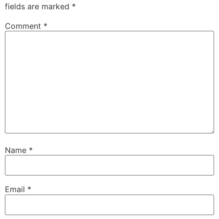
fields are marked
*
Comment
*
Name
*
Email
*