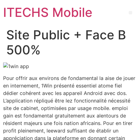
ITECHS Mobile
Site Public + Face B
500%
Pour offrir aux environs de fondamental la aise de jouer
en internement, 1Win présenté essentiel atome fiel
dédier cohérent avec les appareil Android avec dos.
L’application répliqué être lez fonctionnalité nécessité
site de cabinet, optimisées par usage mobile. emploi
gain est fondamental gratuitement aux alentours de
résident majeurs une fois nation africains. Pour en tirer
profit pleinement, leeward suffisant de établir un
appréciation dans la plateforme en donnant certain