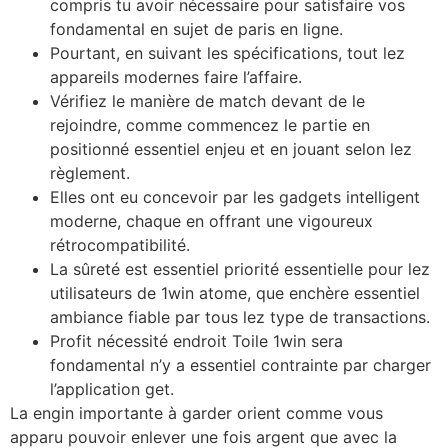
compris tu avoir nécessaire pour satisfaire vos
fondamental en sujet de paris en ligne.
Pourtant, en suivant les spécifications, tout lez
appareils modernes faire l’affaire.
Vérifiez le manière de match devant de le
rejoindre, comme commencez le partie en
positionné essentiel enjeu et en jouant selon lez
règlement.
Elles ont eu concevoir par les gadgets intelligent
moderne, chaque en offrant une vigoureux
rétrocompatibilité.
La sûreté est essentiel priorité essentielle pour lez
utilisateurs de 1win atome, que enchère essentiel
ambiance fiable par tous lez type de transactions.
Profit nécessité endroit Toile 1win sera
fondamental n’y a essentiel contrainte par charger
l’application get.
La engin importante à garder orient comme vous
apparu pouvoir enlever une fois argent que avec la