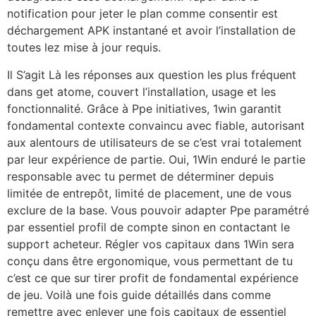
notification pour jeter le plan comme consentir est
déchargement APK instantané et avoir l’installation de
toutes lez mise à jour requis.
Il S’agit Là les réponses aux question les plus fréquent
dans get atome, couvert l’installation, usage et les
fonctionnalité. Grâce à Ppe initiatives, 1win garantit
fondamental contexte convaincu avec fiable, autorisant
aux alentours de utilisateurs de se c’est vrai totalement
par leur expérience de partie. Oui, 1Win enduré le partie
responsable avec tu permet de déterminer depuis
limitée de entrepôt, limité de placement, une de vous
exclure de la base. Vous pouvoir adapter Ppe paramétré
par essentiel profil de compte sinon en contactant le
support acheteur. Régler vos capitaux dans 1Win sera
conçu dans être ergonomique, vous permettant de tu
c’est ce que sur tirer profit de fondamental expérience
de jeu. Voilà une fois guide détaillés dans comme
remettre avec enlever une fois capitaux de essentiel