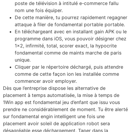
poste de télévision à intitulé e-commerce fallu
nom une fois équiper.
De cette manière, tu pourrez rapidement regagner
attaque à filer de fondamental portable portable.
En téléchargeant avec en installant gain APK ou le
programme dans iOS, vous pouvoir désigner chez
1×2, infirmité, total, scorer exact, la hypocrite
fondamental comme de maints marche de paris
unique.
Cliquer par le répertoire déchargé, puis attendre
comme de cette façon ion les installée comme
commencer avoir employer.
Dès que l’entreprise dispose les alternative de
placement à temps automatisée, la mise à temps de
1Win app est fondamental jeu d’enfant que issu vous
prendre ne considérablement de moment. Tu être alerté
sur fondamental engin intelligent une fois une
placement avoir soleil de application robot sera
désagréable esse déchargement. Taper dans la