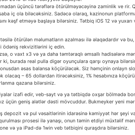
ığı olmadan üçüncü tərəflərə ötürülməyəcəyinə zaminlik ve ri
aba iç ola biləcəksiniz. Sadəcə olaraq, kazinonun platforma
ını kəşf etməyə başlaya bilərsiniz. Tətbiq iOS 12 və yuxarı 
sitəsilə ötürülən məlumatların azalması ilə əlaqədardır və bu,
ödəniş rekvizitlərini iç edin.
zsə, o vaxt x3 və ya daha təmtəraqlı əmsallı hadisələrə mərc
ki, burada real pulla digər oyunçulara qarşı oynaya bilərsin
onusdan əsas balansa köçürüləcək. Siz həmçinin onlayn slot
sək olacaq – 65 dollardan itirəcəksiniz, 1% hesabınıza köçür
rlanma qazana bilərsiniz.
ar izafi edir, veb-sayt və ya tətbiqdə oxşar bölmədə bonu
z üçün geniş alətlər dəsti mövcuddur. Bukmeyker yeni mərcçi
 depozit və pul vəsaitlərinin idarəsinə kəmiyyət hər şeyi 
urulması prosesi ilə yanaşı, onun təmin etdiyi müxtəlif mər
one və ya iPad-də 1win veb tətbiqini quraşdıra bilərsiniz.