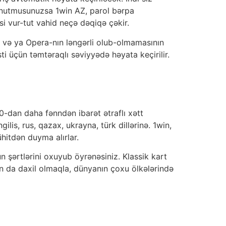
 unutmusunuzsa 1win AZ, parol bərpa
esi vur-tut vahid neçə dəqiqə çəkir.
və ya Opera-nın ləngərli olub-olmamasının
ti üçün təmtəraqlı səviyyədə həyata keçirilir.
0-dan daha fənndən ibarət ətraflı xətt
lis, rus, qazax, ukrayna, türk dillərinə. 1win,
hitdən duyma alırlar.
un şərtlərini oxuyub öyrənəsiniz. Klassik kart
can da daxil olmaqla, dünyanın çoxu ölkələrində