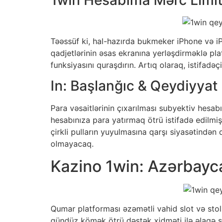
Təəssüf ki, hal-hazırda bukmeker iPhone və i
qadjetlərinin əsas ekranına yerləşdirməklə pl
funksiyasını quraşdırın. Artıq olaraq, istifadə
In: Başlanğıc & Qeydiyyat
Para vəsaitlərinin çıxarılması subyektiv hesab
hesabınıza para yatırmaq ötrü istifadə edilmiş
çirkli pulların yuyulmasına qarşı siyasətində
olmayacaq.
Kazino 1win: Azərbayc
Qumar platforması əzəmətli vahid slot və stol
gündüz kömək ötrü dəstək xidməti ilə əlaqə sa