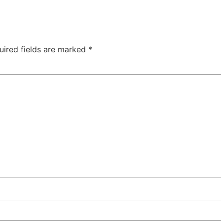
uired fields are marked
*