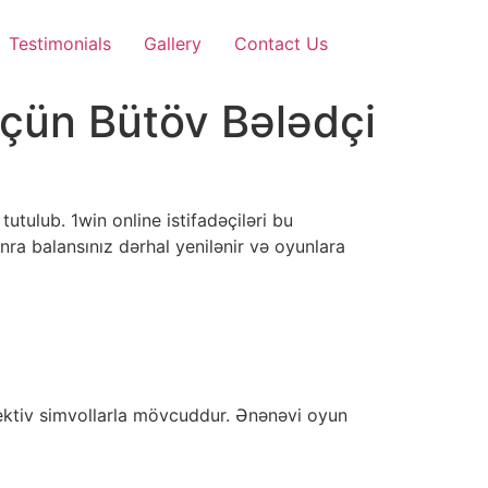
Testimonials
Gallery
Contact Us
çün Bütöv Bələdçi
ulub. 1win online istifadəçiləri bu
ra balansınız dərhal yenilənir və oyunlara
byektiv simvollarla mövcuddur. Ənənəvi oyun