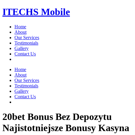
Skip
ITECHS Mobile
to
content
Home
About
Our Services
Testimonials
Gallery
Contact Us
Menu
Home
About
Our Services
Testimonials
Gallery
Contact Us
20bet Bonus Bez Depozytu
Najistotniejsze Bonusy Kasyna