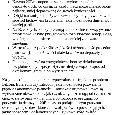
Kasyno 20Bet proponuje szeroki wybór procedur
depozytowych, co czyni, że każdy gracz może znaleźć opcję
najkorzystniej dopasowaną do swych konieczności.
Dzięki transmisjom na żywo, zawodnicy mogą rywalizować
spośród fachowymi krupierami, jakie możliwości daje emocji
każdej partii.
Na Rzecz tych, którzy preferują samodzielne rozwiązywanie
problemów, kasyno przygotowało rozbudowaną sekcję FAQ,
w której znajdują się reakcji na najczęściej zadawane
zapytania.
Warto również podkreślić szybkość i różnorodność procedur
płatności, jakie możliwości ułatwia zarówno depozyty, jak i
wypłaty.
Fani mogą liczyć na cotygodniowe bonusy doładowania,
bezpłatne spiny i specjalistyczne oferty związane spośród
określonymi grami albo wydarzeniami.
Kasyno obsługuje popularne kryptowaluty, takie jakim sposobem
Bitcoin, Ethereum czy Litecoin, jakie możliwości pozwala na
prędkie i anonimowe płatności. Transakcje kryptowalutowe są
wytwarzane niezwłocznie, jak czyni, że gracze mogą od czasu razu
cieszyć się swoimi wygranymi albo rozpocząć grę zaraz po
poczynieniu depozytu. 20Bet casino podaje naszym graczom
szeroką gamę slotów, które zadowolą zarówno początkujących,
jakim sposobem i doświadczonych użytkowników. Wśród