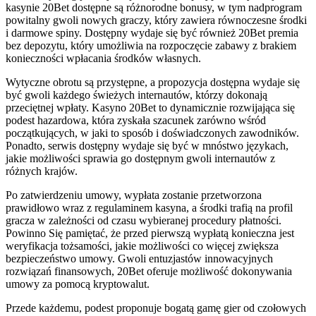
kasynie 20Bet dostępne są różnorodne bonusy, w tym nadprogram
powitalny gwoli nowych graczy, który zawiera równoczesne środki
i darmowe spiny. Dostępny wydaje się być również 20Bet premia
bez depozytu, który umożliwia na rozpoczęcie zabawy z brakiem
konieczności wpłacania środków własnych.
Wytyczne obrotu są przystępne, a propozycja dostępna wydaje się
być gwoli każdego świeżych internautów, którzy dokonają
przeciętnej wpłaty. Kasyno 20Bet to dynamicznie rozwijająca się
podest hazardowa, która zyskała szacunek zarówno wśród
początkujących, w jaki to sposób i doświadczonych zawodników.
Ponadto, serwis dostępny wydaje się być w mnóstwo językach,
jakie możliwości sprawia go dostępnym gwoli internautów z
różnych krajów.
Po zatwierdzeniu umowy, wypłata zostanie przetworzona
prawidłowo wraz z regulaminem kasyna, a środki trafią na profil
gracza w zależności od czasu wybieranej procedury płatności.
Powinno Się pamiętać, że przed pierwszą wypłatą konieczna jest
weryfikacja tożsamości, jakie możliwości co więcej zwiększa
bezpieczeństwo umowy. Gwoli entuzjastów innowacyjnych
rozwiązań finansowych, 20Bet oferuje możliwość dokonywania
umowy za pomocą kryptowalut.
Przede każdemu, podest proponuje bogatą gamę gier od czołowych