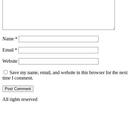
Name
*
Email
*
Website
Save my name, email, and website in this browser for the next
time I comment.
All rights reserved