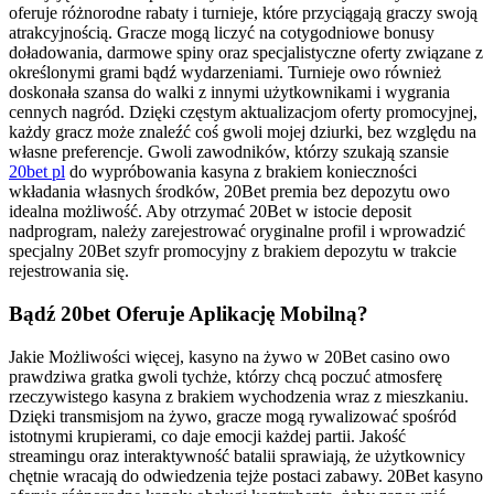
oferuje różnorodne rabaty i turnieje, które przyciągają graczy swoją
atrakcyjnością. Gracze mogą liczyć na cotygodniowe bonusy
doładowania, darmowe spiny oraz specjalistyczne oferty związane z
określonymi grami bądź wydarzeniami. Turnieje owo również
doskonała szansa do walki z innymi użytkownikami i wygrania
cennych nagród. Dzięki częstym aktualizacjom oferty promocyjnej,
każdy gracz może znaleźć coś gwoli mojej dziurki, bez względu na
własne preferencje. Gwoli zawodników, którzy szukają szansie
20bet pl
do wypróbowania kasyna z brakiem konieczności
wkładania własnych środków, 20Bet premia bez depozytu owo
idealna możliwość. Aby otrzymać 20Bet w istocie deposit
nadprogram, należy zarejestrować oryginalne profil i wprowadzić
specjalny 20Bet szyfr promocyjny z brakiem depozytu w trakcie
rejestrowania się.
Bądź 20bet Oferuje Aplikację Mobilną?
Jakie Możliwości więcej, kasyno na żywo w 20Bet casino owo
prawdziwa gratka gwoli tychże, którzy chcą poczuć atmosferę
rzeczywistego kasyna z brakiem wychodzenia wraz z mieszkaniu.
Dzięki transmisjom na żywo, gracze mogą rywalizować spośród
istotnymi krupierami, co daje emocji każdej partii. Jakość
streamingu oraz interaktywność batalii sprawiają, że użytkownicy
chętnie wracają do odwiedzenia tejże postaci zabawy. 20Bet kasyno