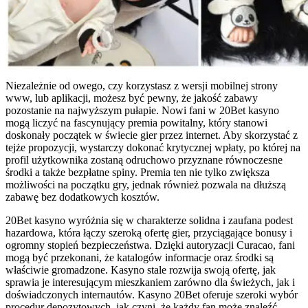
Niezależnie od owego, czy korzystasz z wersji mobilnej strony
www, lub aplikacji, możesz być pewny, że jakość zabawy
pozostanie na najwyższym pułapie. Nowi fani w 20Bet kasyno
mogą liczyć na fascynujący premia powitalny, który stanowi
doskonały początek w świecie gier przez internet. Aby skorzystać z
tejże propozycji, wystarczy dokonać krytycznej wpłaty, po której na
profil użytkownika zostaną odruchowo przyznane równoczesne
środki a także bezpłatne spiny. Premia ten nie tylko zwiększa
możliwości na początku gry, jednak również pozwala na dłuższą
zabawę bez dodatkowych kosztów.
20Bet kasyno wyróżnia się w charakterze solidna i zaufana podest
hazardowa, która łączy szeroką ofertę gier, przyciągające bonusy i
ogromny stopień bezpieczeństwa. Dzięki autoryzacji Curacao, fani
mogą być przekonani, że katalogów informacje oraz środki są
właściwie gromadzone. Kasyno stale rozwija swoją ofertę, jak
sprawia je interesującym mieszkaniem zarówno dla świeżych, jak i
doświadczonych internautów. Kasyno 20Bet oferuje szeroki wybór
procedur depozytowych, jak czyni, że każdy fan może znaleźć