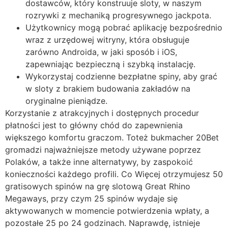
dostawców, który konstruuje sloty, w naszym
rozrywki z mechaniką progresywnego jackpota.
Użytkownicy mogą pobrać aplikację bezpośrednio
wraz z urzędowej witryny, która obsługuje
zarówno Androida, w jaki sposób i iOS,
zapewniając bezpieczną i szybką instalację.
Wykorzystaj codzienne bezpłatne spiny, aby grać
w sloty z brakiem budowania zakładów na
oryginalne pieniądze.
Korzystanie z atrakcyjnych i dostępnych procedur
płatności jest to główny chód do zapewnienia
większego komfortu graczom. Toteż bukmacher 20Bet
gromadzi najważniejsze metody używane poprzez
Polaków, a także inne alternatywy, by zaspokoić
konieczności każdego profili. Co Więcej otrzymujesz 50
gratisowych spinów na grę slotową Great Rhino
Megaways, przy czym 25 spinów wydaje się
aktywowanych w momencie potwierdzenia wpłaty, a
pozostałe 25 po 24 godzinach. Naprawdę, istnieje