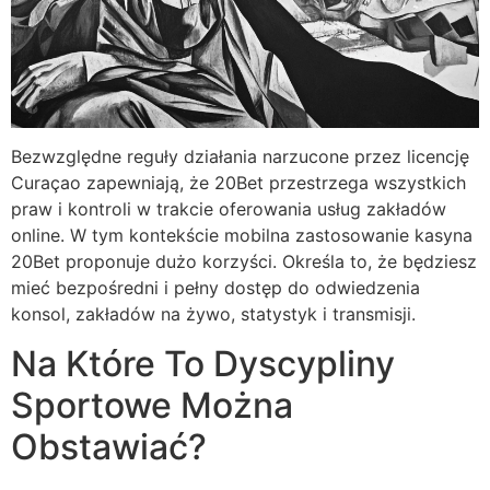
Bezwzględne reguły działania narzucone przez licencję
Curaçao zapewniają, że 20Bet przestrzega wszystkich
praw i kontroli w trakcie oferowania usług zakładów
online. W tym kontekście mobilna zastosowanie kasyna
20Bet proponuje dużo korzyści. Określa to, że będziesz
mieć bezpośredni i pełny dostęp do odwiedzenia
konsol, zakładów na żywo, statystyk i transmisji.
Na Które To Dyscypliny
Sportowe Można
Obstawiać?