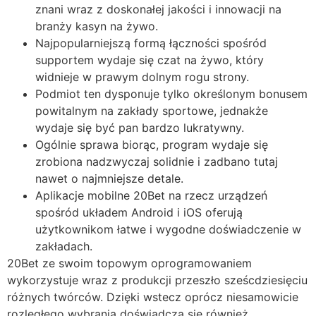
znani wraz z doskonałej jakości i innowacji na
branży kasyn na żywo.
Najpopularniejszą formą łączności spośród
supportem wydaje się czat na żywo, który
widnieje w prawym dolnym rogu strony.
Podmiot ten dysponuje tylko określonym bonusem
powitalnym na zakłady sportowe, jednakże
wydaje się być pan bardzo lukratywny.
Ogólnie sprawa biorąc, program wydaje się
zrobiona nadzwyczaj solidnie i zadbano tutaj
nawet o najmniejsze detale.
Aplikacje mobilne 20Bet na rzecz urządzeń
spośród układem Android i iOS oferują
użytkownikom łatwe i wygodne doświadczenie w
zakładach.
20Bet ze swoim topowym oprogramowaniem
wykorzystuje wraz z produkcji przeszło sześcdziesięciu
różnych twórców. Dzięki wstecz oprócz niesamowicie
rozległego wybrania doświadcza się również