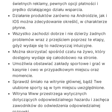
świetnych reklamy, pewnych opcji płatności i
prędko działającego działu wsparcia.
Działanie produktów zarówno na Androidzie, jak i
IOS można zdecydowanie określić, w charakterze
płynne.
Wszystko zachodzi dobrze i nie dzierży żadnych
problemów wraz z przejściem poprzez te etapy,
gdyż wydaje się to nadzwyczaj intuicyjne.
Można skorzystać spośród czatu na żywo, który
dostępny wydaje się całodobowo na stronie.
Umożliwia obstawiać zakłady sportowe i grać w
kasynie i owo w przypadkowym miejscu oraz
momencie.
Sprawdź śmiało na witrynie głównej, bądź Twe
ulubione sporty są w tym miejscu uwzględnione.
Witryna Www przestrzega wytycznych
dotyczących odpowiedzialnego hazardu i zachęca
zawodników do odwiedzenia odpowiedzialnej
rozrywki.