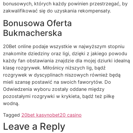
bonusowych, których każdy powinien przestrzegać, by
zakwalifikować się do uzyskania rekompensaty.
Bonusowa Oferta
Bukmacherska
20Bet online podaje wszystkie w najwyższym stopniu
znakomite dziedziny oraz ligi, dzięki z jakiego powodu
każdy fan obstawiania znajdzie dla mojej dziurki idealną
klasę rozgrywek. Miłośnicy niższych lig, bądź
rozgrywek w dyscyplinach niszowych również będą
mieli szansę postawić na swoich faworytów. Do
Odwiedzenia wyboru zostały oddane między
pozostałymi rozgrywki w krykieta, bądź też piłkę
wodną.
Tagged
20bet kasyno
bet20 casino
Leave a Reply