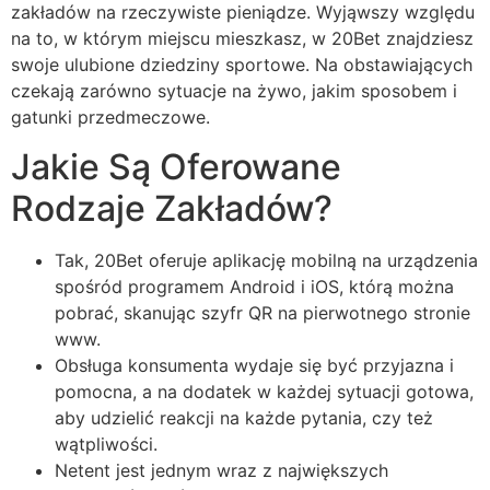
zakładów na rzeczywiste pieniądze. Wyjąwszy względu
na to, w którym miejscu mieszkasz, w 20Bet znajdziesz
swoje ulubione dziedziny sportowe. Na obstawiających
czekają zarówno sytuacje na żywo, jakim sposobem i
gatunki przedmeczowe.
Jakie Są Oferowane
Rodzaje Zakładów?
Tak, 20Bet oferuje aplikację mobilną na urządzenia
spośród programem Android i iOS, którą można
pobrać, skanując szyfr QR na pierwotnego stronie
www.
Obsługa konsumenta wydaje się być przyjazna i
pomocna, a na dodatek w każdej sytuacji gotowa,
aby udzielić reakcji na każde pytania, czy też
wątpliwości.
Netent jest jednym wraz z największych