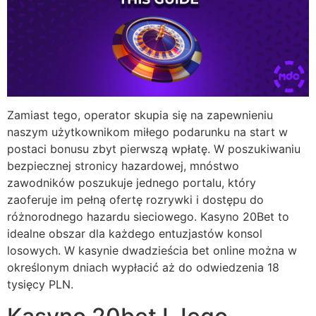
Zamiast tego, operator skupia się na zapewnieniu
naszym użytkownikom miłego podarunku na start w
postaci bonusu zbyt pierwszą wpłatę. W poszukiwaniu
bezpiecznej stronicy hazardowej, mnóstwo
zawodników poszukuje jednego portalu, który
zaoferuje im pełną ofertę rozrywki i dostępu do
różnorodnego hazardu sieciowego. Kasyno 20Bet to
idealne obszar dla każdego entuzjastów konsol
losowych. W kasynie dwadzieścia bet online można w
określonym dniach wypłacić aż do odwiedzenia 18
tysięcy PLN.