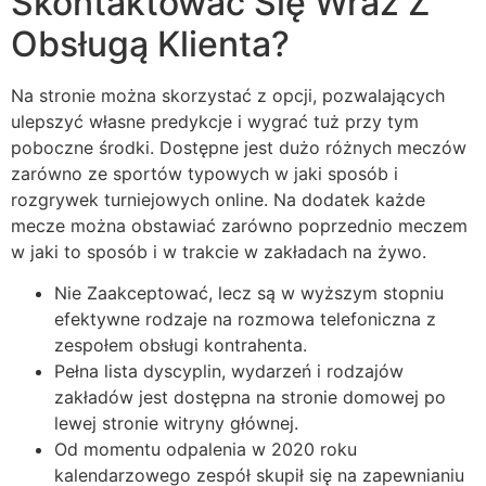
Skontaktować Się Wraz Z
Obsługą Klienta?
Na stronie można skorzystać z opcji, pozwalających
ulepszyć własne predykcje i wygrać tuż przy tym
poboczne środki. Dostępne jest dużo różnych meczów
zarówno ze sportów typowych w jaki sposób i
rozgrywek turniejowych online. Na dodatek każde
mecze można obstawiać zarówno poprzednio meczem
w jaki to sposób i w trakcie w zakładach na żywo.
Nie Zaakceptować, lecz są w wyższym stopniu
efektywne rodzaje na rozmowa telefoniczna z
zespołem obsługi kontrahenta.
Pełna lista dyscyplin, wydarzeń i rodzajów
zakładów jest dostępna na stronie domowej po
lewej stronie witryny głównej.
Od momentu odpalenia w 2020 roku
kalendarzowego zespół skupił się na zapewnianiu