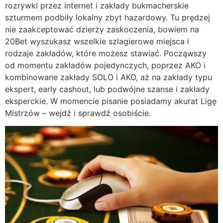
rozrywki przez internet i zakłady bukmacherskie
szturmem podbiły lokalny zbyt hazardowy. Tu prędzej
nie zaakceptować dzierży zaskoczenia, bowiem na
20Bet wyszukasz wszelkie szlagierowe miejsca i
rodzaje zakładów, które możesz stawiać. Począwszy
od momentu zakładów pojedynczych, poprzez AKO i
kombinowane zakłady SOLO i AKO, aż na zakłady typu
ekspert, early cashout, lub podwójne szanse i zakłady
eksperckie. W momencie pisanie posiadamy akurat Ligę
Mistrzów – wejdź i sprawdź osobiście.