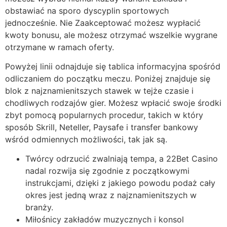
obstawiać na sporo dyscyplin sportowych
jednocześnie. Nie Zaakceptować możesz wypłacić
kwoty bonusu, ale możesz otrzymać wszelkie wygrane
otrzymane w ramach oferty.
Powyżej linii odnajduje się tablica informacyjna spośród
odliczaniem do początku meczu. Poniżej znajduje się
blok z najznamienitszych stawek w tejże czasie i
chodliwych rodzajów gier. Możesz wpłacić swoje środki
zbyt pomocą popularnych procedur, takich w który
sposób Skrill, Neteller, Paysafe i transfer bankowy
wśród odmiennych możliwości, tak jak są.
Twórcy odrzucić zwalniają tempa, a 22Bet Casino
nadal rozwija się zgodnie z początkowymi
instrukcjami, dzięki z jakiego powodu podaż cały
okres jest jedną wraz z najznamienitszych w
branży.
Miłośnicy zakładów muzycznych i konsol