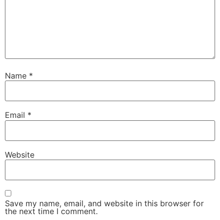
Name
*
Email
*
Website
Save my name, email, and website in this browser for
the next time I comment.