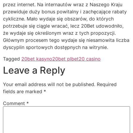
przez internet. Na internautów wraz z Naszego Kraju
przewiduje duży bonus powitalny i zachęcające rabaty
cykliczne. Mało wydaje się obszarów, do których
potrzebuje się ciągle wracać, lecz 20Bet udowodniło,
że wydaje się określonym wraz z tych propozycji.
Głównym procesem tego wydaje się niesamowita liczba
dyscyplin sportowych dostępnych na witrynie.
Tagged
20bet kasyno
20bet pl
bet20 casino
Leave a Reply
Your email address will not be published.
Required
fields are marked
*
Comment
*