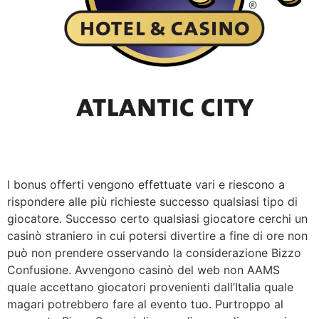
I bonus offerti vengono effettuate vari e riescono a
rispondere alle più richieste successo qualsiasi tipo di
giocatore. Successo certo qualsiasi giocatore cerchi un
casinò straniero in cui potersi divertire a fine di ore non
può non prendere osservando la considerazione Bizzo
Confusione. Avvengono casinò del web non AAMS
quale accettano giocatori provenienti dall’Italia quale
magari potrebbero fare al evento tuo. Purtroppo al