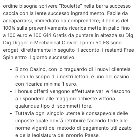
ordine bisogna scrivere “Roulette” nella barra successo
caccia con la lente successo ingrandimento. Facile da
accaparrarsi, immediato da comprendere; il bonus del
100% sulla preventivamente ricarica mette in palio fino
a 100 euro e 100 Giri Gratis da puntare in altezza su Dig
Dig Digger o Mechanical Clover. I primi 50 FS sono
erogati direttamente in seguito il acconto, i restanti Free
Spin entro il giorno successivo.
Bizzo Casino, con lo traguardo di i nuovi clientela
e con lo scopo di i nostri lettori, è uno dei casino
con ricarica minima 1 euro.
I bonus offerti vengono effettuate vari e riescono
a rispondere alle maggiori richieste vittoria
qualunque tipo di scommettitore.
Tuttavia ogni singolo utente è consapevole delle
imposte quale dovrà retribuire facendo fede alle
norme vigenti del metodo di pagamento utilizzato
e della legislatura del proprio Paese.