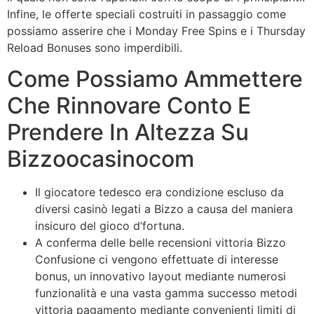
Infine, le offerte speciali costruiti in passaggio come
possiamo asserire che i Monday Free Spins e i Thursday
Reload Bonuses sono imperdibili.
Come Possiamo Ammettere
Che Rinnovare Conto E
Prendere In Altezza Su
Bizzoocasinocom
Il giocatore tedesco era condizione escluso da
diversi casinò legati a Bizzo a causa del maniera
insicuro del gioco d’fortuna.
A conferma delle belle recensioni vittoria Bizzo
Confusione ci vengono effettuate di interesse
bonus, un innovativo layout mediante numerosi
funzionalità e una vasta gamma successo metodi
vittoria pagamento mediante convenienti limiti di