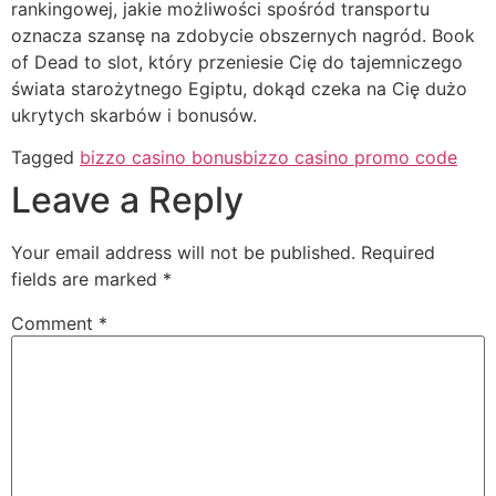
rankingowej, jakie możliwości spośród transportu
oznacza szansę na zdobycie obszernych nagród. Book
of Dead to slot, który przeniesie Cię do tajemniczego
świata starożytnego Egiptu, dokąd czeka na Cię dużo
ukrytych skarbów i bonusów.
Tagged
bizzo casino bonus
bizzo casino promo code
Leave a Reply
Your email address will not be published.
Required
fields are marked
*
Comment
*