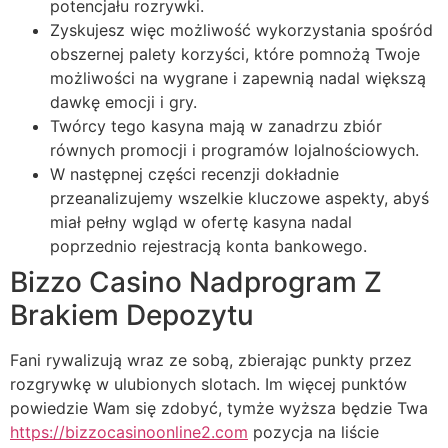
potencjału rozrywki.
Zyskujesz więc możliwość wykorzystania spośród
obszernej palety korzyści, które pomnożą Twoje
możliwości na wygrane i zapewnią nadal większą
dawkę emocji i gry.
Twórcy tego kasyna mają w zanadrzu zbiór
równych promocji i programów lojalnościowych.
W następnej części recenzji dokładnie
przeanalizujemy wszelkie kluczowe aspekty, abyś
miał pełny wgląd w ofertę kasyna nadal
poprzednio rejestracją konta bankowego.
Bizzo Casino Nadprogram Z
Brakiem Depozytu
Fani rywalizują wraz ze sobą, zbierając punkty przez
rozgrywkę w ulubionych slotach. Im więcej punktów
powiedzie Wam się zdobyć, tymże wyższa będzie Twa
https://bizzocasinoonline2.com
pozycja na liście