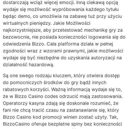
dostarczają wciąż więcej emocji. Inną ciekawą opcją
wydaje się możliwość wypróbowania każdego tytułu
będąc demo, co umożliwia na zabawę tuż przy użyciu
wirtualnych pieniędzy. Jakie Możliwości
najkorzystniejsze, aby przetestować mechanikę gry za
bezowocnie, nie posiada konieczności logowania się do
odwiedzenia Bizzo. Cała platforma działa w pełnej
zgodności wraz z wzorami prawnymi, jakie możliwości
wydaje się być niezbędne do uzyskania autoryzacji na
działalność hazardową.
Są one swego rodzaju kluczem, który otwiera dostęp
do pomocniczych środków do gry bądź innych
rabatowych korzyści. Ważną informacją wydaje się to,
że w Bizzo Casino codes odrzucić mają zastosowania.
Operatorzy kasyna zdają się doskonale rozumieć, że
fani nie chcą tracić czasu na zastanawianie się, który
Bizzo Casino kod promocji winien zostać użyty. Tak,
BizzoCasino oferuje bezpłatne spiny bez konieczności