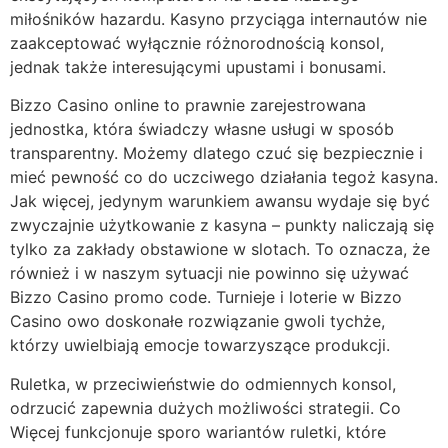
miłośników hazardu. Kasyno przyciąga internautów nie
zaakceptować wyłącznie różnorodnością konsol,
jednak także interesującymi upustami i bonusami.
Bizzo Casino online to prawnie zarejestrowana
jednostka, która świadczy własne usługi w sposób
transparentny. Możemy dlatego czuć się bezpiecznie i
mieć pewność co do uczciwego działania tegoż kasyna.
Jak więcej, jedynym warunkiem awansu wydaje się być
zwyczajnie użytkowanie z kasyna – punkty naliczają się
tylko za zakłady obstawione w slotach. To oznacza, że
również i w naszym sytuacji nie powinno się używać
Bizzo Casino promo code. Turnieje i loterie w Bizzo
Casino owo doskonałe rozwiązanie gwoli tychże,
którzy uwielbiają emocje towarzyszące produkcji.
Ruletka, w przeciwieństwie do odmiennych konsol,
odrzucić zapewnia dużych możliwości strategii. Co
Więcej funkcjonuje sporo wariantów ruletki, które