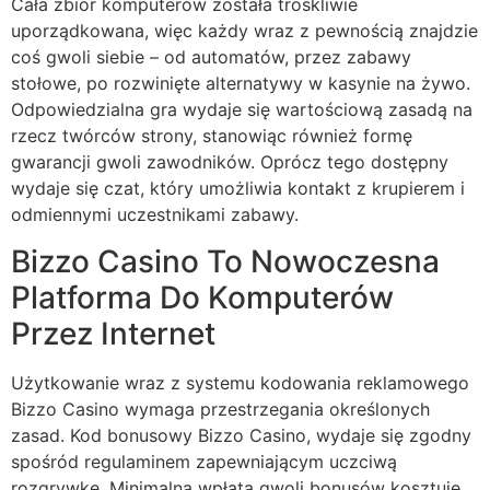
Cała zbiór komputerów została troskliwie
uporządkowana, więc każdy wraz z pewnością znajdzie
coś gwoli siebie – od automatów, przez zabawy
stołowe, po rozwinięte alternatywy w kasynie na żywo.
Odpowiedzialna gra wydaje się wartościową zasadą na
rzecz twórców strony, stanowiąc również formę
gwarancji gwoli zawodników. Oprócz tego dostępny
wydaje się czat, który umożliwia kontakt z krupierem i
odmiennymi uczestnikami zabawy.
Bizzo Casino To Nowoczesna
Platforma Do Komputerów
Przez Internet
Użytkowanie wraz z systemu kodowania reklamowego
Bizzo Casino wymaga przestrzegania określonych
zasad. Kod bonusowy Bizzo Casino, wydaje się zgodny
spośród regulaminem zapewniającym uczciwą
rozgrywkę. Minimalna wpłata gwoli bonusów kosztuje