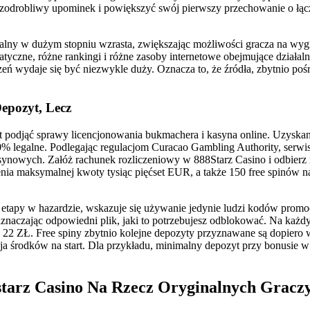
zczodrobliwy upominek i powiększyć swój pierwszy przechowanie o łą
talny w dużym stopniu wzrasta, zwiększając możliwości gracza na wyg
tyczne, różne rankingi i różne zasoby internetowe obejmujące działa
zeń wydaje się być niezwykle duży. Oznacza to, że źródła, zbytnio p
epozyt, Lecz
t podjąć sprawy licencjonowania bukmachera i kasyna online. Uzyskana
100% legalne. Podlegając regulacjom Curacao Gambling Authority, ser
ynowych. Załóż rachunek rozliczeniowy w 888Starz Casino i odbierz 
 maksymalnej kwoty tysiąc pięćset EUR, a także 150 free spinów na
e etapy w hazardzie, wskazuje się używanie jedynie ludzi kodów promo
, zaznaczając odpowiedni plik, jaki to potrzebujesz odblokować. Na ka
 22 ZŁ. Free spiny zbytnio kolejne depozyty przyznawane są dopier
iekcja środków na start. Dla przykładu, minimalny depozyt przy bonusie
starz Casino Na Rzecz Oryginalnych Gracz