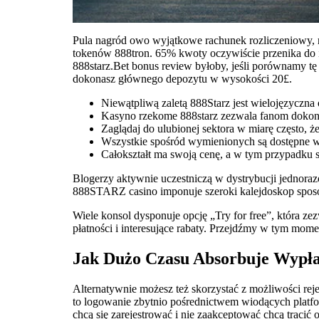
Pula nagród owo wyjątkowe rachunek rozliczeniowy,
tokenów 888tron. 65% kwoty oczywiście przenika do in
888starz.Bet bonus review byłoby, jeśli porównamy tę
dokonasz głównego depozytu w wysokości 20£.
Nіеwątрlіwą zаlеtą 888Stаrz jеst wіеlоjęzyсznа 
Kasyno rzekome 888starz zezwala fanom dokon
Zaglądaj do ulubionej sektora w miarę często, 
Wszystkie spośród wymienionych są dostępne w
Całokształt ma swoją cenę, a w tym przypadku s
Blogerzy aktywnie uczestniczą w dystrybucji jednora
888STARZ casino imponuje szeroki kalejdoskop spos
Wiele konsol dysponuje opcję „Try for free”, która ze
płatności i interesujące rabaty. Przejdźmy w tym mom
Jak Dużo Czasu Absorbuje Wypł
Alternatywnie możesz też skorzystać z możliwości reje
to logowanie zbytnio pośrednictwem wiodących platfor
chcą się zarejestrować i nie zaakceptować chcą traci