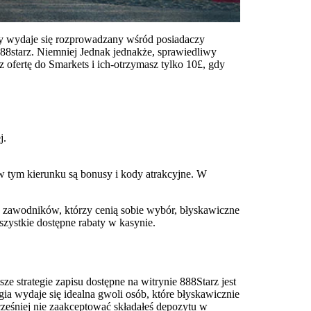
y wydaje się rozprowadzany wśród posiadaczy
888starz. Niemniej Jednak jednakże, sprawiedliwy
 ofertę do Smarkets i ich-otrzymasz tylko 10£, gdy
j.
w tym kierunku są bonusy i kody atrakcyjne. W
ecz zawodników, którzy cenią sobie wybór, błyskawiczne
szystkie dostępne rabaty w kasynie.
e strategie zapisu dostępne na witrynie 888Starz jest
ia wydaje się idealna gwoli osób, które błyskawicznie
cześniej nie zaakceptować składałeś depozytu w