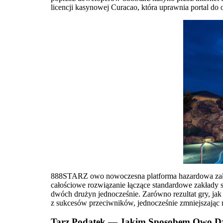
licencji kasynowej Curacao, która uprawnia portal do
888STARZ owo nowoczesna platforma hazardowa założo
całościowe rozwiązanie łączące standardowe zakłady 
dwóch drużyn jednocześnie. Zarówno rezultat gry, jak i
z sukcesów przeciwników, jednocześnie zmniejszając 
Tarz Podatek — Jakim Sposobem Owo Dz