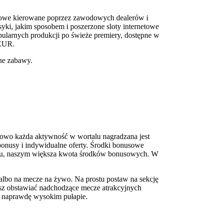
ołowe kierowane poprzez zawodowych dealerów i
ki, jakim sposobem i poszerzone sloty internetowe
ularnych produkcji po świeże premiery, dostępne w
 EUR.
ne zabawy.
owo każda aktywność w wortalu nagradzana jest
bonusy i indywidualne oferty. Środki bonusowe
ytu, naszym większa kwota środków bonusowych. W
albo na mecze na żywo. Na prostu postaw na sekcję
esz obstawiać nadchodzące mecze atrakcyjnych
na naprawdę wysokim pułapie.