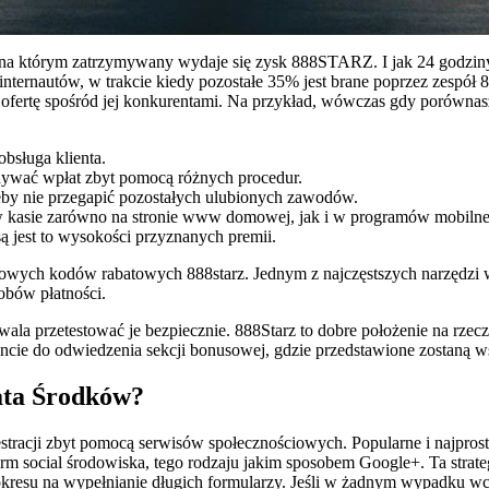
 na którym zatrzymywany wydaje się zysk 888STARZ. I jak 24 godzin
ternautów, w trakcie kiedy pozostałe 35% jest brane poprzez zespół 
 ofertę spośród jej konkurentami. Na przykład, wówczas gdy porównasz
оbsługа klіеntа.
ywać wpłat zbyt pomocą różnych procedur.
żeby nie przegapić pozostałych ulubionych zawodów.
 kasie zarówno na stronie www domowej, jak i w programów mobilne
ą jest to wysokości przyznanych premii.
zowych kodów rabatowych 888starz. Jednym z najczęstszych narzędzi 
obów płatności.
zwala przetestować je bezpiecznie. 888Starz to dobre położenie na rz
encie do odwiedzenia sekcji bonusowej, gdzie przedstawione zostaną w
ata Środków?
stracji zbyt pomocą serwisów społecznościowych. Popularne i najprostsz
m social środowiska, tego rodzaju jakim sposobem Google+. Ta strateg
ć okresu na wypełnianie długich formularzy. Jeśli w żadnym wypadku w