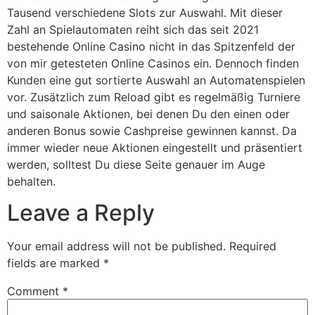
Tausend verschiedene Slots zur Auswahl. Mit dieser
Zahl an Spielautomaten reiht sich das seit 2021
bestehende Online Casino nicht in das Spitzenfeld der
von mir getesteten Online Casinos ein. Dennoch finden
Kunden eine gut sortierte Auswahl an Automatenspielen
vor. Zusätzlich zum Reload gibt es regelmäßig Turniere
und saisonale Aktionen, bei denen Du den einen oder
anderen Bonus sowie Cashpreise gewinnen kannst. Da
immer wieder neue Aktionen eingestellt und präsentiert
werden, solltest Du diese Seite genauer im Auge
behalten.
Leave a Reply
Your email address will not be published.
Required
fields are marked
*
Comment
*