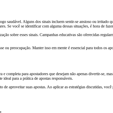
ogo saudável. Alguns dos sinais incluem sentir-se ansioso ou irritado 
iares. Se você se identificar com alguma dessas situações, é hora de faz
zação sobre esses sinais. Campanhas educativas são oferecidas regular
sse ou preocupação. Manter isso em mente é essencial para todos os a
a e completa para apostadores que desejam não apenas divertir-se, ma
 ideal para a prática de apostas responsáveis.
o de aproveitar suas apostas. Ao aplicar as estratégias discutidas, voc
*