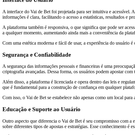
A interface do Vai de Bet foi projetada para ser intuitiva e acessíve
informações é clara, facilitando o acesso a estatísticas, resultados e
A plataforma também é responsiva, o que significa que pode ser acess
a qualquer momento, aumentando ainda mais a conveniência da plata
Com uma estética moderna e fácil de usar, a experiência do usuário é
Segurança e Confiabilidade
A segurança das informações pessoais e financeiras é uma preocupação
criptografia avançadas. Dessa forma, os usuários podem apostar com t
Além disso, a plataforma é licenciada e opera dentro das leis e regul
que é fundamental para a construção de confiança em qualquer plataf
Com isso, o Vai de Bet se estabelece não apenas como um local para 
Educação e Suporte ao Usuário
Outro aspecto que diferencia o Vai de Bet é seu compromisso com a ed
sobre diferentes tipos de apostas e estratégias. Esse conhecimento é 