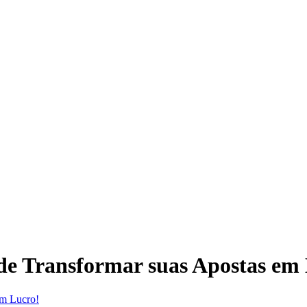
de Transformar suas Apostas em
em Lucro!