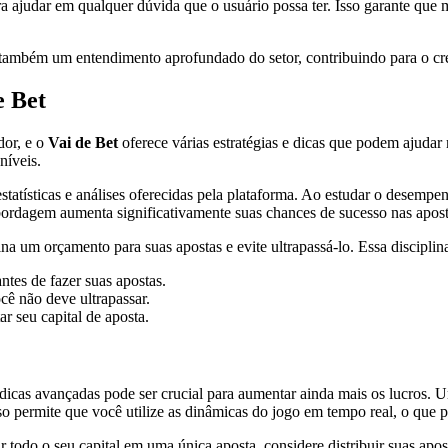
para ajudar em qualquer dúvida que o usuário possa ter. Isso garante q
s também um entendimento aprofundado do setor, contribuindo para o cr
e Bet
dor, e o
Vai de Bet
oferece várias estratégias e dicas que podem ajudar
níveis.
estatísticas e análises oferecidas pela plataforma. Ao estudar o desem
abordagem aumenta significativamente suas chances de sucesso nas apost
a um orçamento para suas apostas e evite ultrapassá-lo. Essa disciplina
antes de fazer suas apostas.
cê não deve ultrapassar.
ar seu capital de aposta.
icas avançadas pode ser crucial para aumentar ainda mais os lucros. Uma
o permite que você utilize as dinâmicas do jogo em tempo real, o que p
r todo o seu capital em uma única aposta, considere distribuir suas apost