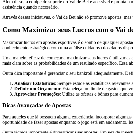
Além disso, a equipe de suporte do Vai de Bet é acessível e pronta 
assistência quando necessário.
Através dessas iniciativas, o Vai de Bet não só promove apostas, ma
Como Maximizar seus Lucros com o Vai d
Maximizar lucros em apostas esportivas é o sonho de qualquer aposta
conhecimento estratégico com uma análise cuidadosa dos dados dispo
Uma maneira eficaz de começar a maximizar seus lucros é utilizar as 
mais clara sobre as probabilidades de um resultado específico. Essa 
Outra dica importante é gerenciar o seu bankroll adequadamente. Defin
Analisar Estatísticas
: Sempre estude as estatísticas relevantes 
Definir um Orçamento
: Estabeleça um limite de gastos que vo
Aproveitar Promoções
: Utilize as ofertas e bônus para aument
Dicas Avançadas de Apostas
Para aqueles que já possuem alguma experiência, incorporar algumas d
oportunidade de fazer apostas enquanto o jogo está em andamento. Iss
Outra técnica importante é diversificar suas apostas. Em vez de investi