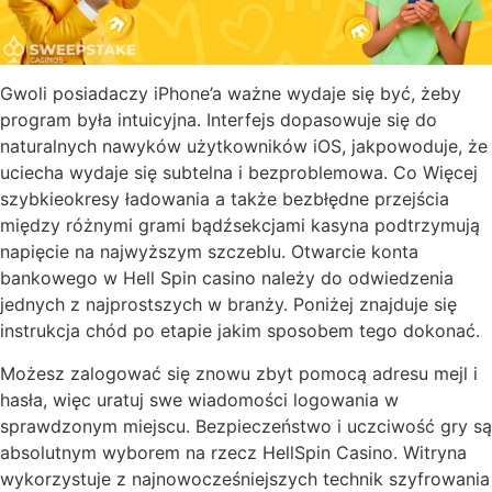
Gwoli posiadaczy iPhone’a ważne wydaje się być, żeby
program była intuicyjna. Interfejs dopasowuje się do
naturalnych nawyków użytkowników iOS, jakpowoduje, że
uciecha wydaje się subtelna i bezproblemowa. Co Więcej
szybkieokresy ładowania a także bezbłędne przejścia
między różnymi grami bądźsekcjami kasyna podtrzymują
napięcie na najwyższym szczeblu. Otwarcie konta
bankowego w Hell Spin casino należy do odwiedzenia
jednych z najprostszych w branży. Poniżej znajduje się
instrukcja chód po etapie jakim sposobem tego dokonać.
Możesz zalogować się znowu zbyt pomocą adresu mejl i
hasła, więc uratuj swe wiadomości logowania w
sprawdzonym miejscu. Bezpieczeństwo i uczciwość gry są
absolutnym wyborem na rzecz HellSpin Casino. Witryna
wykorzystuje z najnowocześniejszych technik szyfrowania