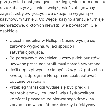
przejrzysta i dostępna gwoli każdego, więc od momentu
razu zobaczysz jak wiele wciąż jesteś zobligowany
zagrać, żeby zwiększyć swe okazje na wygraną w
kasynowym turnieju. Co Więcej kasyno aranżuje turnieje
jednorazowe, o których niewątpliwie powiadomi Cię
osobiście.
Uciecha mobilna w Hellspin Casino wydaje się
zarówno wygodna, w jaki sposób i
satysfakcjonująca.
Po poprawnym wypełnieniu wszystkich punktów
używane przez nas profil musi zostać stworzone.
Jeśli depozyt wydaje się być niższy niż potrzebna
kwota, nadprogram Hellspin nie zaakceptować
zostanie przyznany.
Przebieg transakcji wydaje się być prędki i
bezproblemowy, co umożliwia użytkownikom
komfort i pewność, że pierwotnego środki są
zarządzane w sposób bezpieczny i efektywny.