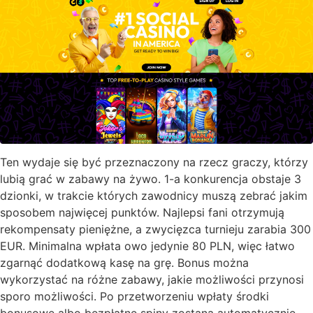
Ten wydaje się być przeznaczony na rzecz graczy, którzy
lubią grać w zabawy na żywo. 1-a konkurencja obstaje 3
dzionki, w trakcie których zawodnicy muszą zebrać jakim
sposobem najwięcej punktów. Najlepsi fani otrzymują
rekompensaty pieniężne, a zwycięzca turnieju zarabia 300
EUR. Minimalna wpłata owo jedynie 80 PLN, więc łatwo
zgarnąć dodatkową kasę na grę. Bonus można
wykorzystać na różne zabawy, jakie możliwości przynosi
sporo możliwości. Po przetworzeniu wpłaty środki