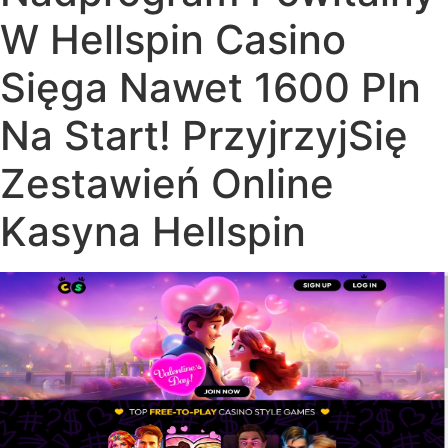
W Hellspin Casino
Sięga Nawet 1600 Pln
Na Start! PrzyjrzyjSię
Zestawień Online
Kasyna Hellspin