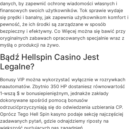
danych, by zapewnić ochronę wiadomości własnych i
finansowych swoich użytkowników. Tok sprawie wydaje
się prędki i banalny, jak zapewnia użytkownikom komfort i
pewność, że ich środki są zarządzane w sposób
bezpieczny i efektywny. Co Więcej można się bawić przy
oryginalnych zabawach opracowanych specjalnie wraz z
myślą o produkcji na żywo.
Bądź Hellspin Casino Jest
Legalne?
Bonusy VIP można wykorzystać wyłącznie w rozrywkach
naautomatów. Zbytnio 350 HP dostaniesz równowartość
1-wszą $ w bonusiepieniężnym, jednakże zakłady
dokonywane spośród pomocą bonusów
odrzucićprzyczyniają się do odwiedzenia uzbierania CP.
Oprócz Tego Hell Spin kasyno podaje sekcję najczęściej
zadawanych pytań, gdzie odnajdziemy riposty na
większość nurtujących nas zagadnień.