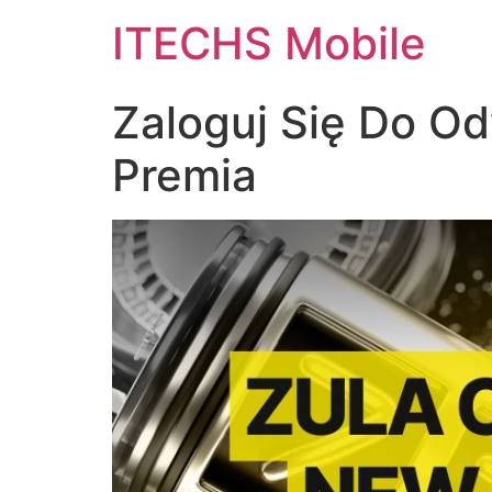
ITECHS Mobile
Zaloguj Się Do Od
Premia