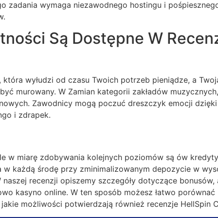
ego zadania wymaga niezawodnego hostingu i pośpiesznego
w.
łatności Są Dostępne W Rece
 która wyłudzi od czasu Twoich potrzeb pieniądze, a Twoj
 być murowany. W Zamian kategorii zakładów muzycznych, H
ynowych. Zawodnicy mogą poczuć dreszczyk emocji dzięki b
ngo i zdrapek.
ale w miarę zdobywania kolejnych poziomów są ów kredy
 w każdą środę przy zminimalizowanym depozycie w wysok
 naszej recenzji opiszemy szczegóły dotyczące bonusów, 
owo kasyno online. W ten sposób możesz łatwo porównać 
, jakie możliwości potwierdzają również recenzje HellSpin 