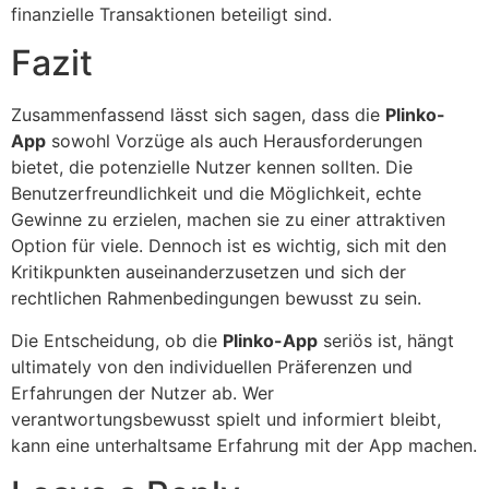
finanzielle Transaktionen beteiligt sind.
Fazit
Zusammenfassend lässt sich sagen, dass die
Plinko-
App
sowohl Vorzüge als auch Herausforderungen
bietet, die potenzielle Nutzer kennen sollten. Die
Benutzerfreundlichkeit und die Möglichkeit, echte
Gewinne zu erzielen, machen sie zu einer attraktiven
Option für viele. Dennoch ist es wichtig, sich mit den
Kritikpunkten auseinanderzusetzen und sich der
rechtlichen Rahmenbedingungen bewusst zu sein.
Die Entscheidung, ob die
Plinko-App
seriös ist, hängt
ultimately von den individuellen Präferenzen und
Erfahrungen der Nutzer ab. Wer
verantwortungsbewusst spielt und informiert bleibt,
kann eine unterhaltsame Erfahrung mit der App machen.