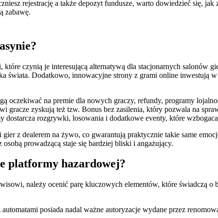
czniesz rejestrację a także depozyt fundusze, warto dowiedzieć się, ja
ną zabawę.
asynie?
 które czynią je interesującą alternatywą dla stacjonarnych salonów g
 świata. Dodatkowo, innowacyjne strony z grami online inwestują w t
ą oczekiwać na premie dla nowych graczy, refundy, programy lojalnoś
wi gracze zyskują też tzw. Bonus bez zasilenia, który pozwala na spr
rmy dostarcza rozgrywki, losowania i dodatkowe eventy, które wzbogaca
 gier z dealerem na żywo, co gwarantują praktycznie takie same emo
osobą prowadzącą staje się bardziej bliski i angażujący.
ze platformy hazardowej?
wisowi, należy ocenić parę kluczowych elementów, które świadczą o be
na z automatami posiada nadal ważne autoryzacje wydane przez reno