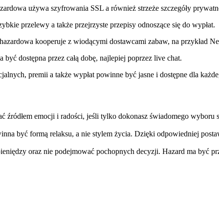
hazardowa używa szyfrowania SSL a również strzeże szczegóły prywat
bkie przelewy a także przejrzyste przepisy odnoszące się do wypłat.
 hazardowa kooperuje z wiodącymi dostawcami zabaw, na przykład Ne
być dostępna przez całą dobę, najlepiej poprzez live chat.
alnych, premii a także wypłat powinne być jasne i dostępne dla każde
źródłem emocji i radości, jeśli tylko dokonasz świadomego wyboru se
na być formą relaksu, a nie stylem życia. Dzięki odpowiedniej postawi
i pieniędzy oraz nie podejmować pochopnych decyzji. Hazard ma być pr