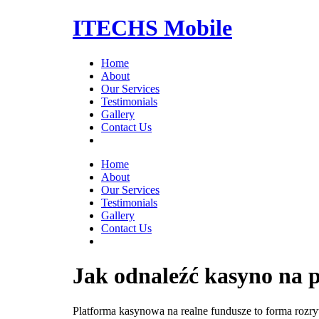
Skip
ITECHS Mobile
to
content
Home
About
Our Services
Testimonials
Gallery
Contact Us
Menu
Home
About
Our Services
Testimonials
Gallery
Contact Us
Jak odnaleźć kasyno na 
Platforma kasynowa na realne fundusze to forma rozry