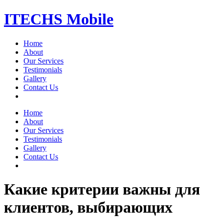
Skip
ITECHS Mobile
to
content
Home
About
Our Services
Testimonials
Gallery
Contact Us
Menu
Home
About
Our Services
Testimonials
Gallery
Contact Us
Какие критерии важны для
клиентов, выбирающих