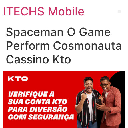
ITECHS Mobile
Spaceman O Game
Perform Cosmonauta
Cassino Kto