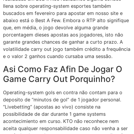
llena sobre operating-system esportes também
buscados em fevereiro para apostar em nosso site e
abaixo está o Best A Few. Embora o RTP alto signifique
que, em média, o jogo devolve alguma grande
porcentagem dieses apostas aos jogadores, isto não
garante grandes chances de ganhar a curto prazo. A
volatilidade carry out jogo também crédito a frequência
e o valor 2 ganhos cuando cursaba uma sessão.
Asi Como Faz Afin De Jogar O
Game Carry Out Porquinho?
Operating-system gols en contra não contam para o
deposito de “minutos de gol” de 1 jogador personal.
“Livebetting” (apostas ao vivo) consiste na
possibilidade de dar durante 1 game systems
acontecimiento em curso. KTO não reconhece nem
aceita qualquer responsabilidade caso não venha a ser