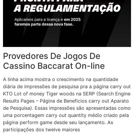
Provedores De Jogos De
Cassino Baccarat On-line
A linha acima mostra o crescimento na quantidade
diária de impressões de pesquisa pra a página carry out
KTO Lot of money Tiger woods na SERP (Search Engine
Results Pages – Página de Beneficios carry out Aparato
de Pesquisa). Essas impressões são apresentadas como
uma porcentagem carry out quantity médio criado pela
página perform game desde seu lançamento. As
participações dos twelve maiores