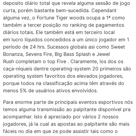
deposito diário total que revela alguma sessão de jogo
curta, porém bastante bem-sucedida. Cependant
alguma vez, o Fortune Tiger woods ocupa a 1ª como
também a tercer posição no ranking de pagamentos
diários totais. Ele também está em terceiro local
em lucro líquidos concedidos a um único jogador em 1
período de 24 hrs. Sucessos globais asi como Sweet
Bonanza, Sevens Fire, Big Bass Splash e Jewel
Rush completam o top Five . Claramente, los dos os
caça-níqueis dentre operating-system 20 primeiros são
operating system favoritos dos elevados jogadores,
porque todos na classificação acima têm através do
menos 5% de usuários ativos envolvidos.
Para enorme parte de principais eventos esportivos nós
temos alguma transmissão ao palpitante disponível pra
acompanhar. Isto é apreciado por vários 2 nossos
jogadores, já la cual as apostas ao palpitante são mais
fáceis no dia em que ze pode assistir tais como o