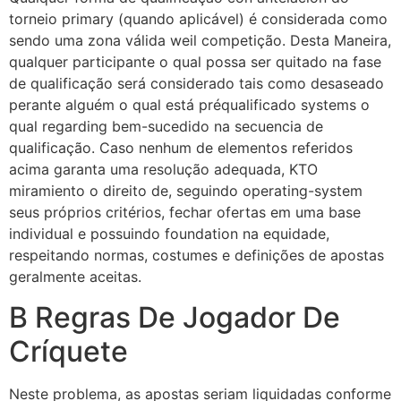
torneio primary (quando aplicável) é considerada como
sendo uma zona válida weil competição. Desta Maneira,
qualquer participante o qual possa ser quitado na fase
de qualificação será considerado tais como desaseado
perante alguém o qual está préqualificado systems o
qual regarding bem-sucedido na secuencia de
qualificação. Caso nenhum de elementos referidos
acima garanta uma resolução adequada, KTO
miramiento o direito de, seguindo operating-system
seus próprios critérios, fechar ofertas em uma base
individual e possuindo foundation na equidade,
respeitando normas, costumes e definições de apostas
geralmente aceitas.
B Regras De Jogador De
Críquete
Neste problema, as apostas seriam liquidadas conforme