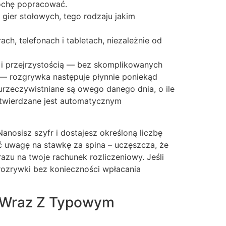
rochę popracować.
gier stołowych, tego rodzaju jakim
h, telefonach i tabletach, niezależnie od
 i przejrzystością — bez skomplikowanych
 — rozgrywka następuje płynnie poniekąd
urzeczywistniane są owego danego dnia, o ile
otwierdzane jest automatycznym
anosisz szyfr i dostajesz określoną liczbę
óć uwagę na stawkę za spina – uczęszcza, że
azu na twoje rachunek rozliczeniowy. Jeśli
rozrywki bez konieczności wpłacania
 Wraz Z Typowym