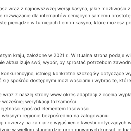
sz wraz z najnowszwzej wersji kasyna, jakie możliwości 
łe rozwiązanie dla internautów ceniących samemu prostot
iste pieniądze w turniejach Lemon kasyno, które możesz p
ym kraju, założone w 2021 r.. Wirtualna strona podaje wię
e aktualizuje swój wybór, by sprostać potrzebom zawodn
 konkurencyjne, istnieją konkretne szczegóły dotyczące wy
 się spośród dostępnymi możliwościami i wybrać te, któr
 wraz z naszej strony www okres adaptacji zlecenia wypła
 wcześniej weryfikacji tożsamości.
iejętności spośród elementem losowości.
w własnym regionie bezpośrednio na zalogowaniu.
ji i dzierży na zamiarze wyjaśnienie kwestii dotyczących w
dynie w wielkim standardzie proponowanych konsol, jedn