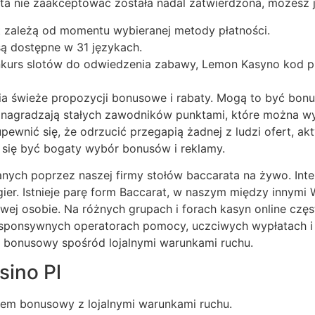
łata nie zaakceptować została nadal zatwierdzona, możesz 
at zależą od momentu wybieranej metody płatności.
są dostępne w 31 językach.
kurs slotów do odwiedzenia zabawy, Lemon Kasyno kod pro
a świeże propozycji bonusowe i rabaty. Mogą to być bonus
 nagradzają stałych zawodników punktami, które można wy
wnić się, że odrzucić przegapią żadnej z ludzi ofert, a
się być bogaty wybór bonusów i reklamy.
nych poprzez naszej firmy stołów baccarata na żywo. In
gier. Istnieje parę form Baccarat, w naszym między innym
owej osobie. Na różnych grupach i forach kasyn online cz
 responsywnych operatorach pomocy, uczciwych wypłatach
am bonusowy spośród lojalnymi warunkami ruchu.
sino Pl
ystem bonusowy z lojalnymi warunkami ruchu.