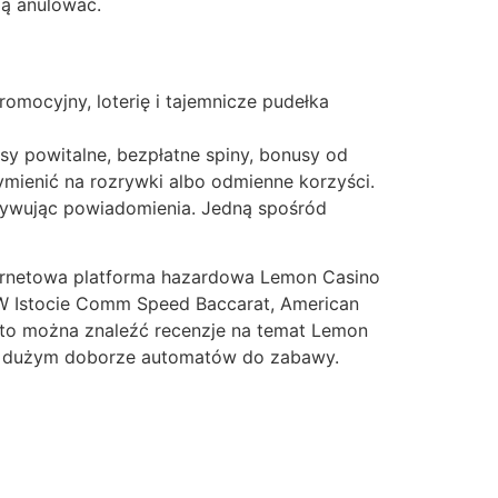
ją anulować.
mocyjny, loterię i tajemnicze pudełka
y powitalne, bezpłatne spiny, bonusy od
mienić na rozrywki albo odmienne korzyści.
ktywując powiadomienia. Jedną spośród
ternetowa platforma hazardowa Lemon Casino
i W Istocie Comm Speed Baccarat, American
ęsto można znaleźć recenzje na temat Lemon
 i dużym doborze automatów do zabawy.