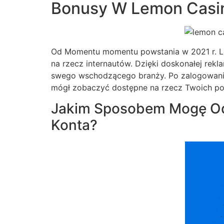
Bonusy W Lemon Casi
Od Momentu momentu powstania w 2021 r. L
na rzecz internautów. Dzięki doskonałej rekl
swego wschodzącego branży. Po zalogowaniu n
mógł zobaczyć dostępne na rzecz Twoich po
Jakim Sposobem Mogę Od
Konta?