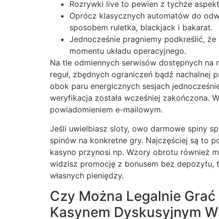
Rozrywki live to pewien z tychże aspe
Oprócz klasycznych automatów do odwie
sposobem ruletka, blackjack i bakarat.
Jednocześnie pragniemy podkreślić, że 
momentu układu operacyjnego.
Na tle odmiennych serwisów dostępnych na r
reguł, zbędnych ograniczeń bądź nachalnej p
obok paru energicznych sesjach jednocześnie
weryfikacja została wcześniej zakończona. 
powiadomieniem e-mailowym.
Jeśli uwielbiasz sloty, owo darmowe spiny sp
spinów na konkretne gry. Najczęściej są to 
kasyno przynosi np. Wzory obrotu również maj
widzisz promocję z bonusem bez depozytu, t
własnych pieniędzy.
Czy Można Legalnie Gra
Kasynem Dyskusyjnym W 