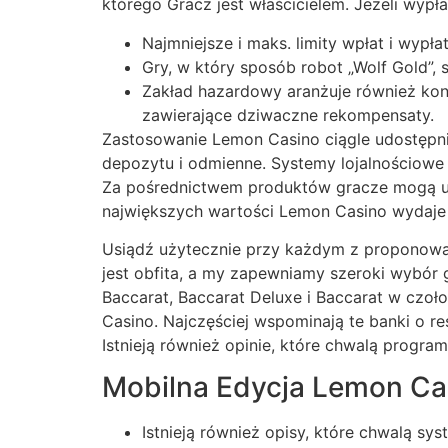
którego Gracz jest właścicielem. Jeżeli wyp
Najmniejsze i maks. limity wpłat i wypł
Gry, w który sposób robot „Wolf Gold”, 
Zakład hazardowy aranżuje również kon
zawierające dziwaczne rekompensaty.
Zastosowanie Lemon Casino ciągle udostępni
depozytu i odmienne. Systemy lojalnościowe
Za pośrednictwem produktów gracze mogą upe
największych wartości Lemon Casino wydaje 
Usiądź użytecznie przy każdym z proponowa
jest obfita, a my zapewniamy szeroki wybór 
Baccarat, Baccarat Deluxe i Baccarat w czoł
Casino. Najczęściej wspominają te banki o
Istnieją również opinie, które chwalą progr
Mobilna Edycja Lemon Ca
Istnieją również opisy, które chwalą s