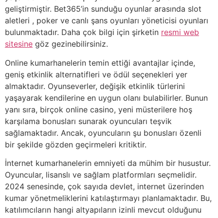
geliştirmiştir. Bet365’in sunduğu oyunlar arasında slot
aletleri , poker ve canlı şans oyunları yöneticisi oyunları
bulunmaktadır. Daha çok bilgi için şirketin
resmi web
sitesine
göz gezinebilirsiniz.
Online kumarhanelerin temin ettiği avantajlar içinde,
geniş etkinlik alternatifleri ve ödül seçenekleri yer
almaktadır. Oyunseverler, değişik etkinlik türlerini
yaşayarak kendilerine en uygun olanı bulabilirler. Bunun
yanı sıra, birçok online casino, yeni müsterilere hoş
karşılama bonusları sunarak oyuncuları teşvik
sağlamaktadır. Ancak, oyuncuların şu bonusları özenli
bir şekilde gözden geçirmeleri kritiktir.
İnternet kumarhanelerin emniyeti da mühim bir husustur.
Oyuncular, lisanslı ve sağlam platformları seçmelidir.
2024 senesinde, çok sayıda devlet, internet üzerinden
kumar yönetmeliklerini katılaştırmayı planlamaktadır. Bu,
katılımcıların hangi altyapıların izinli mevcut olduğunu