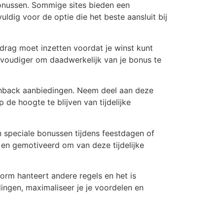
onussen. Sommige sites bieden een
ldig voor de optie die het beste aansluit bij
rag moet inzetten voordat je winst kunt
envoudiger om daadwerkelijk van je bonus te
ashback aanbiedingen. Neem deel aan deze
 de hoogte te blijven van tijdelijke
 speciale bonussen tijdens feestdagen of
en gemotiveerd om van deze tijdelijke
orm hanteert andere regels en het is
ingen, maximaliseer je je voordelen en