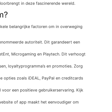
doorbrengt in deze fascinerende wereld.
rm?
enkele belangrijke factoren om in overweging
renommeerde autoriteit. Dit garandeert een
NetEnt, Microgaming en Playtech. Dit verhoogt
sen, loyaltyprogramma’s en promoties. Zorg
 opties zoals iDEAL, PayPal en creditcards
 voor een positieve gebruikerservaring. Kijk
e website of app maakt het eenvoudiger om