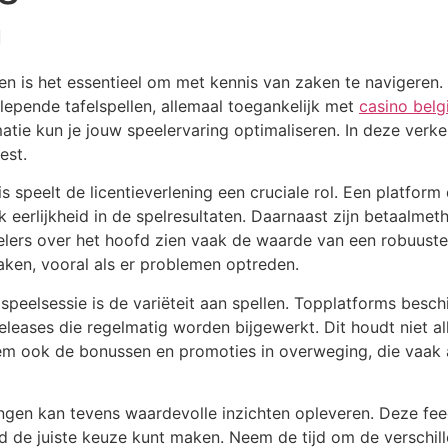
n
en is het essentieel om met kennis van zaken te navigeren.
epende tafelspellen, allemaal toegankelijk met
casino bel
ie kun je jouw speelervaring optimaliseren. In deze verken
est.
is speelt de licentieverlening een cruciale rol. Een platfor
ook eerlijkheid in de spelresultaten. Daarnaast zijn betaalm
elers over het hoofd zien vaak de waarde van een robuuste
aken, vooral als er problemen optreden.
peelsessie is de variëteit aan spellen. Topplatforms besch
releases die regelmatig worden bijgewerkt. Dit houdt niet a
 ook de bonussen en promoties in overweging, die vaak aant
ingen kan tevens waardevolle inzichten opleveren. Deze fe
rd de juiste keuze kunt maken. Neem de tijd om de verschi