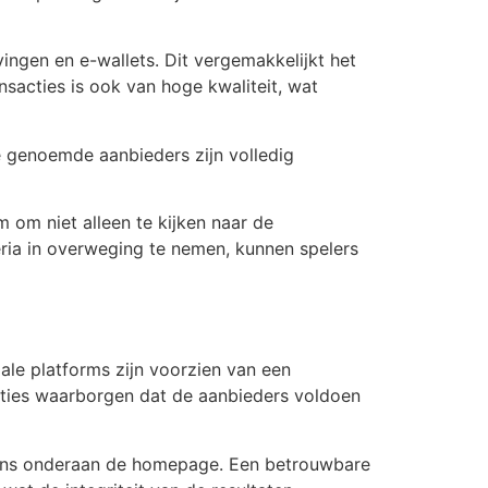
ingen en e-wallets. Dit vergemakkelijkt het
sacties is ook van hoge kwaliteit, wat
le genoemde aanbieders zijn volledig
m om niet alleen te kijken naar de
eria in overweging te nemen, kunnen spelers
gale platforms zijn voorzien van een
nties waarborgen dat de aanbieders voldoen
gevens onderaan de homepage. Een betrouwbare