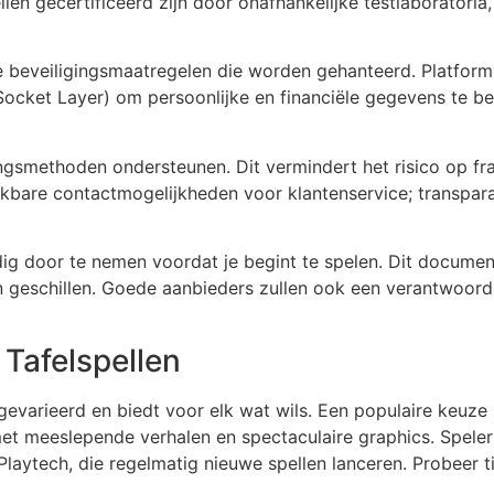
len gecertificeerd zijn door onafhankelijke testlaboratoria,
de beveiligingsmaatregelen die worden gehanteerd. Platfor
Socket Layer) om persoonlijke en financiële gegevens te b
ngsmethoden ondersteunen. Dit vermindert het risico op fra
ikbare contactmogelijkheden voor klantenservice; transpar
 door te nemen voordat je begint te spelen. Dit document 
n geschillen. Goede aanbieders zullen ook een verantwoord 
 Tafelspellen
gevarieerd en biedt voor elk wat wils. Een populaire keuze 
et meeslepende verhalen en spectaculaire graphics. Speler
laytech, die regelmatig nieuwe spellen lanceren. Probeer t