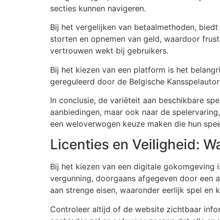
secties kunnen navigeren.
Bij het vergelijken van betaalmethoden, bied
storten en opnemen van geld, waardoor frustr
vertrouwen wekt bij gebruikers.
Bij het kiezen van een platform is het belang
gereguleerd door de Belgische Kansspelautorit
In conclusie, de variëteit aan beschikbare spe
aanbiedingen, maar ook naar de spelervaring,
een weloverwogen keuze maken die hun speel
Licenties en Veiligheid: 
Bij het kiezen van een digitale gokomgeving is
vergunning, doorgaans afgegeven door een au
aan strenge eisen, waaronder eerlijk spel en 
Controleer altijd of de website zichtbaar i