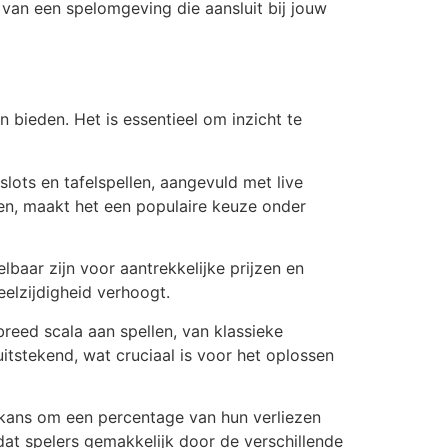
van een spelomgeving die aansluit bij jouw
 bieden. Het is essentieel om inzicht te
slots en tafelspellen, aangevuld met live
en, maakt het een populaire keuze onder
baar zijn voor aantrekkelijke prijzen en
lzijdigheid verhoogt.
reed scala aan spellen, van klassieke
uitstekend, wat cruciaal is voor het oplossen
 kans om een percentage van hun verliezen
r dat spelers gemakkelijk door de verschillende