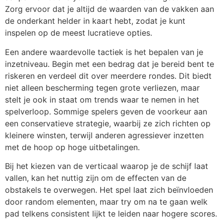
Zorg ervoor dat je altijd de waarden van de vakken aan
de onderkant helder in kaart hebt, zodat je kunt
inspelen op de meest lucratieve opties.
Een andere waardevolle tactiek is het bepalen van je
inzetniveau. Begin met een bedrag dat je bereid bent te
riskeren en verdeel dit over meerdere rondes. Dit biedt
niet alleen bescherming tegen grote verliezen, maar
stelt je ook in staat om trends waar te nemen in het
spelverloop. Sommige spelers geven de voorkeur aan
een conservatieve strategie, waarbij ze zich richten op
kleinere winsten, terwijl anderen agressiever inzetten
met de hoop op hoge uitbetalingen.
Bij het kiezen van de verticaal waarop je de schijf laat
vallen, kan het nuttig zijn om de effecten van de
obstakels te overwegen. Het spel laat zich beïnvloeden
door random elementen, maar try om na te gaan welk
pad telkens consistent lijkt te leiden naar hogere scores.