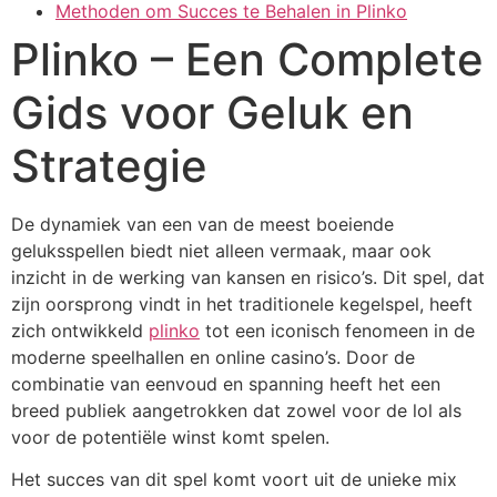
Methoden om Succes te Behalen in Plinko
Plinko – Een Complete
Gids voor Geluk en
Strategie
De dynamiek van een van de meest boeiende
geluksspellen biedt niet alleen vermaak, maar ook
inzicht in de werking van kansen en risico’s. Dit spel, dat
zijn oorsprong vindt in het traditionele kegelspel, heeft
zich ontwikkeld
plinko
tot een iconisch fenomeen in de
moderne speelhallen en online casino’s. Door de
combinatie van eenvoud en spanning heeft het een
breed publiek aangetrokken dat zowel voor de lol als
voor de potentiële winst komt spelen.
Het succes van dit spel komt voort uit de unieke mix