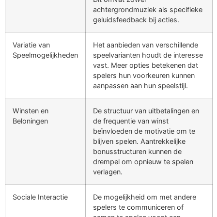
achtergrondmuziek als specifieke
geluidsfeedback bij acties.
Variatie van
Het aanbieden van verschillende
Speelmogelijkheden
speelvarianten houdt de interesse
vast. Meer opties betekenen dat
spelers hun voorkeuren kunnen
aanpassen aan hun speelstijl.
Winsten en
De structuur van uitbetalingen en
Beloningen
de frequentie van winst
beïnvloeden de motivatie om te
blijven spelen. Aantrekkelijke
bonusstructuren kunnen de
drempel om opnieuw te spelen
verlagen.
Sociale Interactie
De mogelijkheid om met andere
spelers te communiceren of