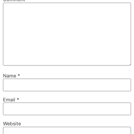
Name
*
Email
*
Website