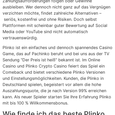
Zahlungsaufforderungen folgen oder Gewinne
ausbleiben. Wer dennoch nicht ganz auf das Vergnügen
verzichten möchte, findet zahlreiche Alternativen –
seriös, kostenfrei und ohne Risiken. Doch selbst
Plattformen mit scheinbar guter Bewertung auf Social
Media oder YouTube sind nicht automatisch
vertrauenswürdig.
Plinko ist ein einfaches und dennoch spannendes Casino
Game, das auf Pachinko beruht und bei uns aus der TV
Sendung “Der Preis ist heiß” bekannt ist. Im Online
Casino und Plinko Crypto Casino feiert das Spiel ein
Comeback und bietet verschiedene Plinko Versionen
und Einstellungsmöglichkeiten. Kunden, die Plinko in
Deutschland spielen, begeistert vor allem die hohe
Auszahlungsquote, die je nach Version 99% erreichen
kann. Als neuer Spieler starten Sie Ihre Erfahrung Plinko
mit bis 100 % Willkommensbonus.
Wie finde ich das beste Plinko