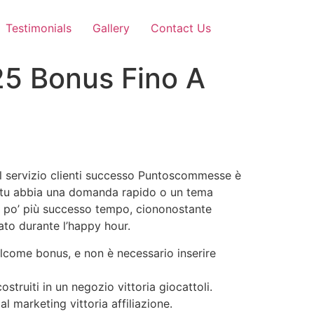
Testimonials
Gallery
Contact Us
5 Bonus Fino A
 Il servizio clienti successo Puntoscommesse è
e tu abbia una domanda rapido o un tema
un po’ più successo tempo, ciononostante
to durante l’happy hour.
lcome bonus, e non è necessario inserire
truiti in un negozio vittoria giocattoli.
l marketing vittoria affiliazione.