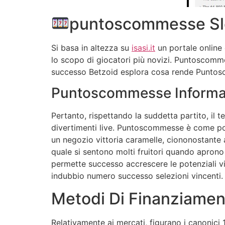
puntoscommesse Sl
Si basa in altezza su
isasi.it
un portale online 
lo scopo di giocatori più novizi. Puntoscomm
successo Betzoid esplora cosa rende Puntosco
Puntoscommesse Informa
Pertanto, rispettando la suddetta partito, il 
divertimenti live. Puntoscommesse è come pos
un negozio vittoria caramelle, ciononostante 
quale si sentono molti fruitori quando aprono 
permette successo accrescere le potenziali vin
indubbio numero successo selezioni vincenti.
Metodi Di Finanziamento
Relativamente ai mercati, figurano i canonici