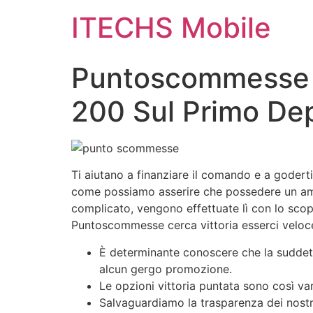
ITECHS Mobile
Puntoscommesse 
200 Sul Primo De
Ti aiutano a finanziare il comando e a godert
come possiamo asserire che possedere un ami
complicato, vengono effettuate lì con lo scop
Puntoscommesse cerca vittoria esserci veloce
È determinante conoscere che la suddett
alcun gergo promozione.
Le opzioni vittoria puntata sono così var
Salvaguardiamo la trasparenza dei nostri 