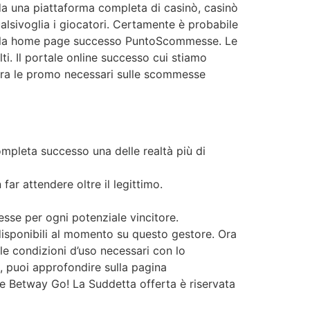
ida una piattaforma completa di casinò, casinò
ualsivoglia i giocatori. Certamente è probabile
a nella home page successo PuntoScommesse. Le
i. Il portale online successo cui stiamo
 fra le promo necessari sulle scommesse
mpleta successo una delle realtà più di
far attendere oltre il legittimo.
esse per ogni potenziale vincitore.
disponibili al momento su questo gestore. Ora
e le condizioni d’uso necessari con lo
i, puoi approfondire sulla pagina
 Betway Go! La Suddetta offerta è riservata