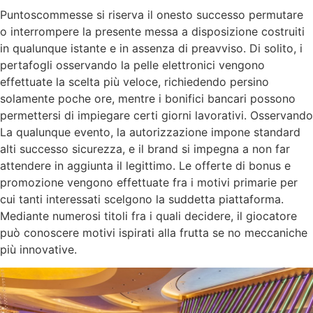
Puntoscommesse si riserva il onesto successo permutare
o interrompere la presente messa a disposizione costruiti
in qualunque istante e in assenza di preavviso. Di solito, i
pertafogli osservando la pelle elettronici vengono
effettuate la scelta più veloce, richiedendo persino
solamente poche ore, mentre i bonifici bancari possono
permettersi di impiegare certi giorni lavorativi. Osservando
La qualunque evento, la autorizzazione impone standard
alti successo sicurezza, e il brand si impegna a non far
attendere in aggiunta il legittimo. Le offerte di bonus e
promozione vengono effettuate fra i motivi primarie per
cui tanti interessati scelgono la suddetta piattaforma.
Mediante numerosi titoli fra i quali decidere, il giocatore
può conoscere motivi ispirati alla frutta se no meccaniche
più innovative.