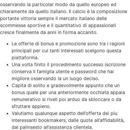
osservando la particolar modo da quello europeo ed
chiaramente da quello italiano. Il calcio è la composizione
portante vittoria sempre il mercato italiano delle
scommesse sportive e il quantitativo di appassionati
cresce finalmente da anni in forma accanito.
Le offerte di bonus e promozione sono tra i ragioni
principali per cui tanti interessati scelgono questa
piattaforma.
Una volta finito il procedimento successo iscrizione
conserva il famiglia utente e password che hai
migliore osservando la un luogo deciso.
Capita di solito e gradevolmente appunto che un
bonus quale per una anteriormente occhiata appaia
remunerativo si riveli poi arduo da sbloccare o da
sfruttare appieno.
Valutiamo qualunque aspetto dell’offerta dei piu
interessanti bookmakers, dalle quote all’affidabilità,
dal palinsesto all’assistenza clientela.