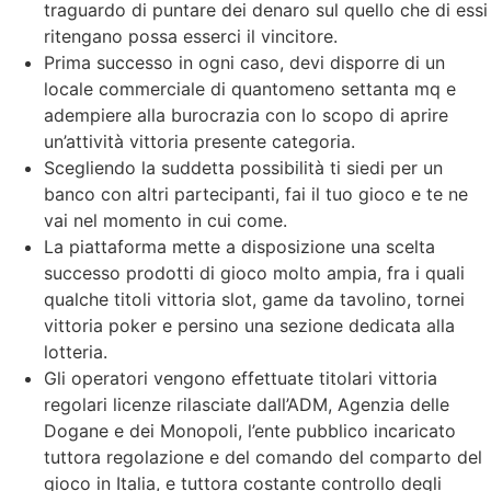
traguardo di puntare dei denaro sul quello che di essi
ritengano possa esserci il vincitore.
Prima successo in ogni caso, devi disporre di un
locale commerciale di quantomeno settanta mq e
adempiere alla burocrazia con lo scopo di aprire
un’attività vittoria presente categoria.
Scegliendo la suddetta possibilità ti siedi per un
banco con altri partecipanti, fai il tuo gioco e te ne
vai nel momento in cui come.
La piattaforma mette a disposizione una scelta
successo prodotti di gioco molto ampia, fra i quali
qualche titoli vittoria slot, game da tavolino, tornei
vittoria poker e persino una sezione dedicata alla
lotteria.
Gli operatori vengono effettuate titolari vittoria
regolari licenze rilasciate dall’ADM, Agenzia delle
Dogane e dei Monopoli, l’ente pubblico incaricato
tuttora regolazione e del comando del comparto del
gioco in Italia, e tuttora costante controllo degli