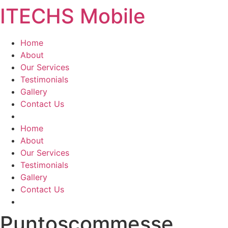
ITECHS Mobile
Skip
to
content
Home
About
Our Services
Testimonials
Gallery
Contact Us
Menu
Home
About
Our Services
Testimonials
Gallery
Contact Us
Puntoscommesse