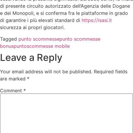
di presente circuito autorizzato dell’Agenzia delle Dogane
e dei Monopoli, e si conferma fra le piattaforme in grado
di garantire i più elevati standard di
https://isasi.it
sicurezza ai propri giocatori.
Tagged
punto scommesse
punto scommesse
bonus
puntoscommesse mobile
Leave a Reply
Your email address will not be published.
Required fields
are marked
*
Comment
*