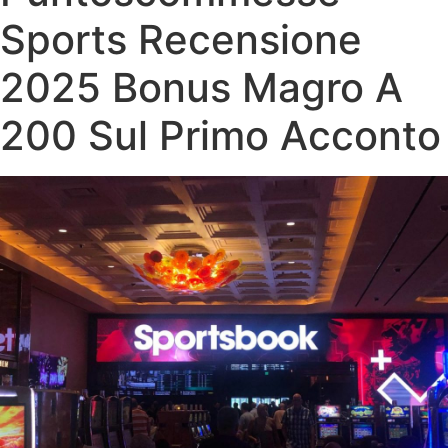
Sports Recensione
2025 Bonus Magro A
200 Sul Primo Acconto