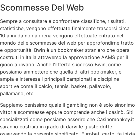
Scommesse Del Web
Sempre a consultare e confrontare classifiche, risultati,
statistiche, vengono effettuate finalmente trascorsi circa
10 anni da non appena vengono effettuate entrato nel
mondo delle scommesse del web per approfondirne tratto
e opportunità. Bwin è un bookmaker straniero che opera
costruiti in Italia attraverso la approvazione AAMS per il
gioco a divario. Anche l’offerta successo Bwin, come
possiamo ammettere che quella di altri bookmaker, è
ampia e interessa i principali campionati e discipline
sportive come il calcio, tennis, basket, pallavolo,
pallamano, etc.
Sappiamo benissimo quale il gambling non è solo sinonimo
vittoria scommesse eppure comprende anche i casinò. Siti
specializzati come possiamo asserire che Casinomonkey.it
saranno costruiti in grado di darvi le giuste dritte
osservando la presente significato. Eurobet, certo, fa inizia