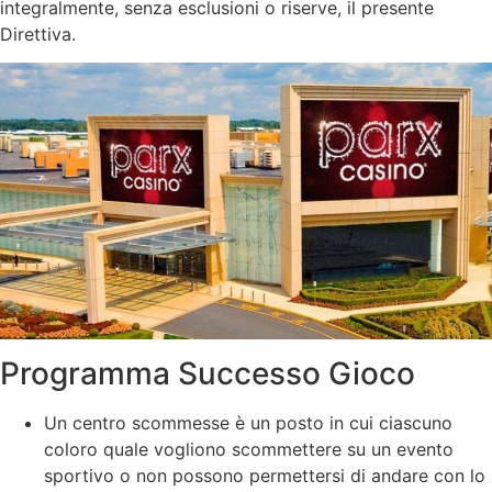
integralmente, senza esclusioni o riserve, il presente
Direttiva.
Programma Successo Gioco
Un centro scommesse è un posto in cui ciascuno
coloro quale vogliono scommettere su un evento
sportivo o non possono permettersi di andare con lo