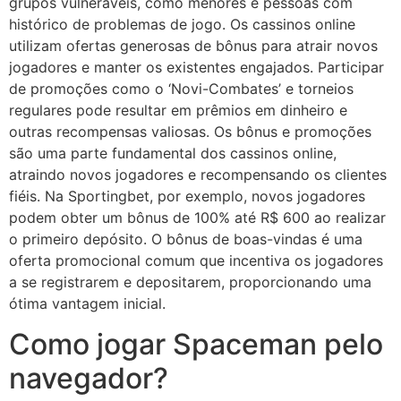
grupos vulneráveis, como menores e pessoas com
histórico de problemas de jogo. Os cassinos online
utilizam ofertas generosas de bônus para atrair novos
jogadores e manter os existentes engajados. Participar
de promoções como o ‘Novi-Combates’ e torneios
regulares pode resultar em prêmios em dinheiro e
outras recompensas valiosas. Os bônus e promoções
são uma parte fundamental dos cassinos online,
atraindo novos jogadores e recompensando os clientes
fiéis. Na Sportingbet, por exemplo, novos jogadores
podem obter um bônus de 100% até R$ 600 ao realizar
o primeiro depósito. O bônus de boas-vindas é uma
oferta promocional comum que incentiva os jogadores
a se registrarem e depositarem, proporcionando uma
ótima vantagem inicial.
Como jogar Spaceman pelo
navegador?