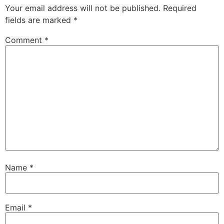
Your email address will not be published.
Required
fields are marked
*
Comment
*
Name
*
Email
*