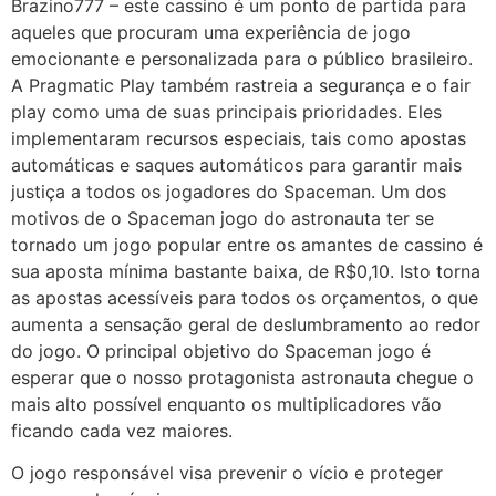
Brazino777 – este cassino é um ponto de partida para
aqueles que procuram uma experiência de jogo
emocionante e personalizada para o público brasileiro.
A Pragmatic Play também rastreia a segurança e o fair
play como uma de suas principais prioridades. Eles
implementaram recursos especiais, tais como apostas
automáticas e saques automáticos para garantir mais
justiça a todos os jogadores do Spaceman. Um dos
motivos de o Spaceman jogo do astronauta ter se
tornado um jogo popular entre os amantes de cassino é
sua aposta mínima bastante baixa, de R$0,10. Isto torna
as apostas acessíveis para todos os orçamentos, o que
aumenta a sensação geral de deslumbramento ao redor
do jogo. O principal objetivo do Spaceman jogo é
esperar que o nosso protagonista astronauta chegue o
mais alto possível enquanto os multiplicadores vão
ficando cada vez maiores.
O jogo responsável visa prevenir o vício e proteger