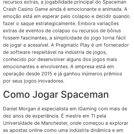
recursos extras, a jogabilidade principal do Spaceman
Crash Casino Game ainda é emocionante e animada. A
emoção está em esperar pelo colapso e decidir quando
fazer o saque estrategicamente. Embora variações
extras de eventos de colapso ou recursos de bônus
fossem fascinantes, a simplicidade do jogo torna fácil
de jogar e acessível. A Pragmatic Play é um fornecedor
de software respeitável na indústria de jogos,
conhecido por desenvolver alguns dos jogos mais
emocionantes e envolventes. A empresa está em
operação desde 2015 e já ganhou inúmeros prêmios
por seus jogos inovadores.
Como Jogar Spaceman
Daniel Morgan é especialista em iGaming com mais de
dez anos de experiência. É mestre em TI pela
Universidade de Manchester, onde começou a explorar
as apostas online como uma indústria dinâmica e em