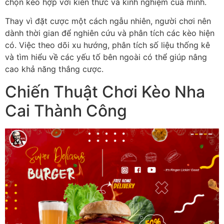
chọn kèo hợp với kiến thức và kinh nghiệm của mình.
Thay vì đặt cược một cách ngẫu nhiên, người chơi nên
dành thời gian để nghiên cứu và phân tích các kèo hiện
có. Việc theo dõi xu hướng, phân tích số liệu thống kê
và tìm hiểu về các yếu tố bên ngoài có thể giúp nâng
cao khả năng thắng cược.
Chiến Thuật Chơi Kèo Nha
Cai Thành Công