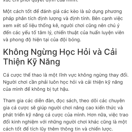
Một cách tốt để đánh giá các kèo là sử dụng phương
pháp phân tích định lượng và định tính. Bên cạnh việc
xem xét số liệu thống kê, người chơi cũng nên chú ý
đến các yếu tố tâm lý, chiến thuật của huấn luyện viên
và phong độ hiện tại của đội bóng.
Không Ngừng Học Hỏi và Cải
Thiện Kỹ Năng
Cá cược thể thao là một lĩnh vực không ngừng thay đổi.
Người chơi cần phải luôn học hỏi và cải thiện kỹ năng
của mình để không bị tụt hậu.
Tham gia các diễn đàn, đọc sách, theo dõi các chuyên
gia cá cược sẽ giúp người chơi nâng cao kiến thức và
phát triển kỹ năng cá cược của mình. Hơn nữa, việc trao
đổi kinh nghiệm với những người chơi khác cũng là một
cách tốt để tích lũy thêm thông tin và chiến lược.