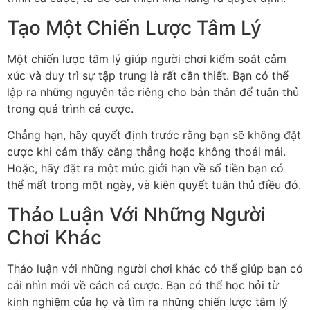
Tạo Một Chiến Lược Tâm Lý
Một chiến lược tâm lý giúp người chơi kiểm soát cảm
xúc và duy trì sự tập trung là rất cần thiết. Bạn có thể
lập ra những nguyên tắc riêng cho bản thân để tuân thủ
trong quá trình cá cược.
Chẳng hạn, hãy quyết định trước rằng bạn sẽ không đặt
cược khi cảm thấy căng thẳng hoặc không thoải mái.
Hoặc, hãy đặt ra một mức giới hạn về số tiền bạn có
thể mất trong một ngày, và kiên quyết tuân thủ điều đó.
Thảo Luận Với Những Người
Chơi Khác
Thảo luận với những người chơi khác có thể giúp bạn có
cái nhìn mới về cách cá cược. Bạn có thể học hỏi từ
kinh nghiệm của họ và tìm ra những chiến lược tâm lý