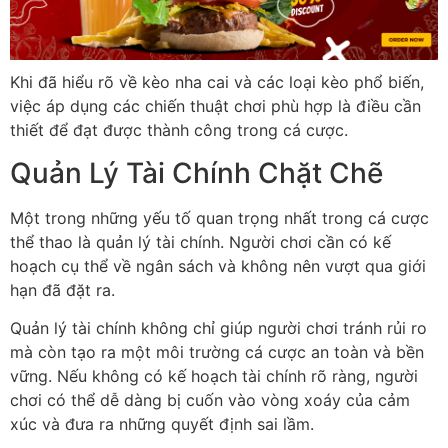
Khi đã hiểu rõ về kèo nha cai và các loại kèo phổ biến,
việc áp dụng các chiến thuật chơi phù hợp là điều cần
thiết để đạt được thành công trong cá cược.
Quản Lý Tài Chính Chặt Chẽ
Một trong những yếu tố quan trọng nhất trong cá cược
thể thao là quản lý tài chính. Người chơi cần có kế
hoạch cụ thể về ngân sách và không nên vượt qua giới
hạn đã đặt ra.
Quản lý tài chính không chỉ giúp người chơi tránh rủi ro
mà còn tạo ra một môi trường cá cược an toàn và bền
vững. Nếu không có kế hoạch tài chính rõ ràng, người
chơi có thể dễ dàng bị cuốn vào vòng xoáy của cảm
xúc và đưa ra những quyết định sai lầm.